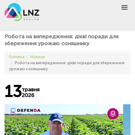
LNZ Group
UA
EN
PL
GROUP
Робота на випередження: дієві поради для
AGRO
збереження урожаю соняшнику
PRODUCT
Головна
Новини
MARKET
Робота на випередження: дієві поради для збереження
урожаю соняшнику
DEFEN
D
A
UNIVERSEED
13
травня
НОВИНИ
2026
КОНТАКТИ
ІНШЕ
UA
EN
PL
КУПИТИ