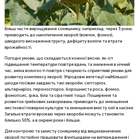
Більш часте вирощування соняшнику, наприклад, через 3 роки,
призводить до накопичення хвороб (вовчок, фомоз),
швидкого виснаження ґрунту, дефіциту вологи та втрати
врожайності.
Погодні умови, що складаються кожної весни, як-от
підвищення температури повітря вдень та зниження в нічний
час, зміна вологості повітря створюють сприятливі умови для
розвитку комплексу хвороб. Упродовж вегетації найбільшої
шкоди посівам завдають такі хвороби: септоріоз,
альтернаріоз, пероноспороз, борошниста роса, фомоз,
фомопсис, іржа, біла та сіра гнилі тощо. Поширення та
розвиток грибкових захворювань призводить до зменшення
листкової поверхні культури та зменшення вмісту олії в насінні.
Загальні втрати врожаю через хвороби можуть становити
близько 50%, а в окремі роки і більше.
Для контролю та захисту соняшнику від вищезазначених
хвороб потрібно працювати фунгіцидами на випередження і