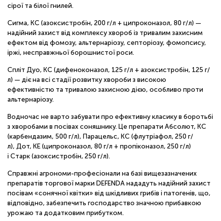
сірої та білої гнилей.
Сигма, КС (азоксистробін, 200 г/л + ципроконазол, 80 г/л) —
надійний захист від комплексу хвороб із тривалим захисним
ефектом від фомозу, альтернаріозу, септоріозу, фомопсису,
іржі, несправжньої борошнистої роси.
Спліт Дуо, КС (дифеноконазол, 125 г/л + азоксистробін, 125 г/
л) — діє на всі стадії розвитку хвороби з високою
ефективністю та тривалою захисною дією, особливо проти
альтернаріозу.
Водночас не варто забувати про ефективну класику в боротьбі
з хворобами в посівах соняшнику. Це препарати Абсолют, КС
(карбендазим, 500 г/л), Парацельс, КС (флутріафол, 250 г/
л), Дот, КЕ (ципроконазол, 80 г/л + пропіконазол, 250 г/л)
і Старк (азоксистробін, 250 г/л).
Справжні агрономи-професіонали на базі вищезазначених
препаратів торгової марки DEFENDA нададуть надійний захист
посівам «сонячної квітки» від шкідливих грибів і патогенів, що,
відповідно, забезпечить господарство значною прибавкою
урожаю та додатковим прибутком.