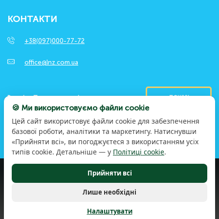
КОНТАКТИ
+38(097)000-77-72
office@lnz.com.ua
ПОШУК
🍪 Ми використовуємо файли cookie
Цей сайт використовує файли cookie для забезпечення
базової роботи, аналітики та маркетингу. Натиснувши
«Прийняти всі», ви погоджуєтеся з використанням усіх
типів cookie. Детальніше — у
Політиці cookie
.
Прийняти всі
© 2026 LNZ Group. Досвідом та працею. Заради
більшого. Усі права захищені
Політика конфіденційності
Лише необхідні
Правила користування сайтом
Політика використання файлів cookie
Налаштувати
Налаштування cookie