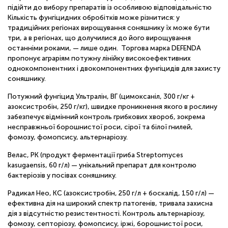
підійти до вибору препаратів із особливою відповідальністю
Кількість фунгіцидних обробітків може різнитися: у
традиційних регіонах вирощування соняшнику їх може бути
три, а в регіонах, що долучилися до його вирощування
останніми роками, — лише один. Торгова марка DEFENDA
пропонує аграріям потужну лінійку високоефективних
однокомпонентних і двокомпонентних фунгіцидів для захисту
соняшнику.
Потужний фунгіцид Ультралін, ВГ (цимоксаніл, 300 г/кг +
азоксистробін, 250 г/кг), швидке проникнення якого в рослину
забезпечує відмінний контроль грибкових хвороб, зокрема
несправжньої борошнистої роси, сірої та білої гнилей,
фомозу, фомопсису, альтернаріозу.
Велас, РК (продукт ферментації гриба Streptomyces
kasugaensis, 60 г/л) — унікальний препарат для контролю
бактеріозів у посівах соняшнику.
Радикал Нео, КС (азоксистробін, 250 г/л + боскалід, 150 г/л) —
ефективна дія на широкий спектр патогенів, тривала захисна
дія з відсутністю резистентності. Контроль альтернаріозу,
фомозу, септоріозу, фомопсису, іржі, борошнистої роси,