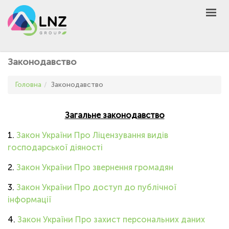
LNZ Group
UA
EN
PL
GROUP
Законодавство
AGRO
Головна
Законодавство
PRODUCT
MARKET
Загальне законодавство
DEFEN
D
A
1.
Закон України Про Ліцензування видів
UNIVERSEED
господарської діяності
НОВИНИ
2.
Закон України Про звернення громадян
КОНТАКТИ
3.
Закон України Про доступ до публічної
ІНШЕ
інформації
UA
EN
PL
4.
Закон України Про захист персональних даних
КУПИТИ