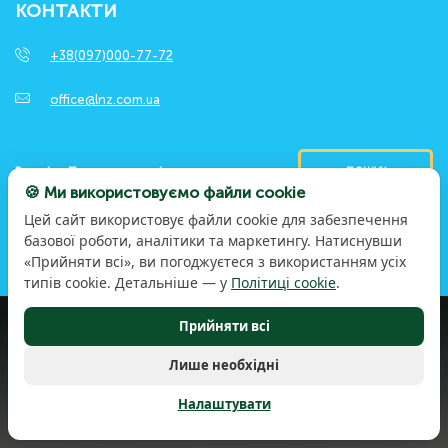
КОНТАКТИ
+38(097)000-77-72
office@lnz.com.ua
ПОШУК
🍪 Ми використовуємо файли cookie
Цей сайт використовує файли cookie для забезпечення
базової роботи, аналітики та маркетингу. Натиснувши
«Прийняти всі», ви погоджуєтеся з використанням усіх
типів cookie. Детальніше — у
Політиці cookie
.
© 2026 LNZ Group. Досвідом та працею. Заради
Прийняти всі
більшого. Усі права захищені
Політика конфіденційності
Лише необхідні
Правила користування сайтом
Політика використання файлів cookie
Налаштувати
Налаштування cookie
Copyright © 2026