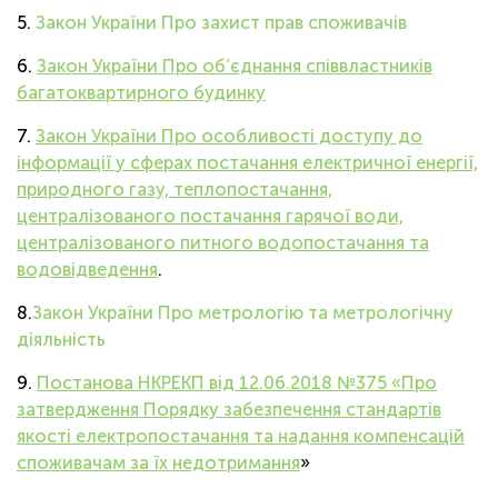
ОНЛАЙН
5.
Закон України Про захист прав споживачів
6.
Закон України Про об’єднання співвластників
багатоквартирного будинку
7.
Закон України Про особливості доступу до
інформації у сферах постачання електричної енергії,
природного газу, теплопостачання,
централізованого постачання гарячої води,
централізованого питного водопостачання та
водовідведення
.
8.
Закон України Про метрологію та метрологічну
діяльність
9.
Постанова НКРЕКП від 12.06.2018 №375 «Про
затвердження Порядку забезпечення стандартів
якості електропостачання та надання компенсацій
споживачам за їх недотримання
»