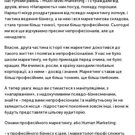
наступний рівень - multi-level-marketing - і страждали від
друзів, вічно «Напарюють» нам посуд, помаду, порошки.
Нарешті міхур роздратування від псевдо-маркетингу лопнув, і
тактика ведення бізнесу, а за нею і вся маркетингова складова,
стала трохи більш тонкої, трохи більш професійною. Сьогодні
ми все ще відчуваємо пресинг непрофесіоналів, але це
ненадовго.
Власне, друга частина історії «як маркетинг докотився до
такого життя» і полягає в непрофесіоналізмі. У нас не було
школи маркетингу, не було прикладів перед очима, не було
кращих. Ми вчилися, росли, в країну заходили глобальні
корпорації, а з ними - досвід і знання. Маркетинг ставав ще
більш професійним, ще більш тонким, ще більш глибоким.
А тепер увага: якщо ви стикаєтеся з маніпуляціями, з
«напаріваніем», з надокучливими псевдо-бізнесменами,
знайте - перед вами непрофесіонали. І в майбутньому їм не
залишиться місця - підростаючі покоління зовсім інші, і вони ж
будуть представляти цільову аудиторію.
Ознаки професійного маркетингу, або Human Marketing:
- у професійного бізнесу є ідея, і маркетолог-профі служить