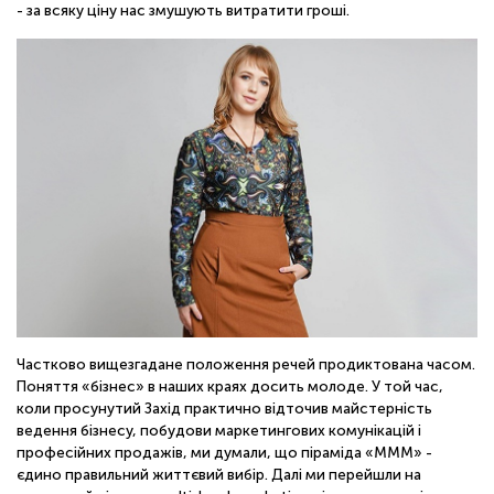
ОНЛАЙН
- за всяку ціну нас змушують витратити гроші.
Частково вищезгадане положення речей продиктована часом.
Поняття «бізнес» в наших краях досить молоде. У той час,
коли просунутий Захід практично відточив майстерність
ведення бізнесу, побудови маркетингових комунікацій і
професійних продажів, ми думали, що піраміда «МММ» -
єдино правильний життєвий вибір. Далі ми перейшли на