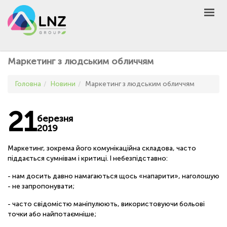
LNZ Group
UA
EN
PL
GROUP
Маркетинг з людським обличчям
AGRO
Головна
Новини
Маркетинг з людським обличчям
PRODUCT
MARKET
21
березня
DEFEN
D
A
2019
UNIVERSEED
Маркетинг, зокрема його комунікаційна складова, часто
НОВИНИ
піддається сумнівам і критиці. І небезпідставно:
КОНТАКТИ
- нам досить давно намагаються щось «напарити», наголошую
- не запропонувати;
ІНШЕ
- часто свідомістю маніпулюють, використовуючи больові
UA
EN
PL
точки або найпотаємніше;
КУПИТИ