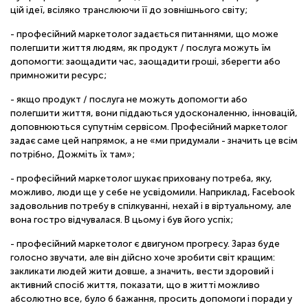
цій ідеї, всіляко транслюючи її до зовнішнього світу;
- професійний маркетолог задається питаннями, що може
полегшити життя людям, як продукт / послуга можуть їм
допомогти: заощадити час, заощадити гроші, зберегти або
примножити ресурс;
- якщо продукт / послуга не можуть допомогти або
полегшити життя, вони піддаються удосконаленню, інновацій,
доповнюються супутнім сервісом. Професійний маркетолог
задає саме цей напрямок, а не «ми придумали - значить це всім
потрібно, Дожміть їх там»;
- професійний маркетолог шукає приховану потреба, яку,
можливо, люди ще у себе не усвідомили. Наприклад, Facebook
задовольнив потребу в спілкуванні, нехай і в віртуальному, але
вона гостро відчувалася. В цьому і був його успіх;
- професійний маркетолог є двигуном прогресу. Зараз буде
голосно звучати, але він дійсно хоче зробити світ кращим:
закликати людей жити довше, а значить, вести здоровий і
активний спосіб життя, показати, що в житті можливо
абсолютно все, було б бажання, просить допомоги і поради у