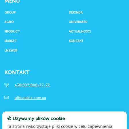
MENU
GROUP
DEFENDA
AGRO
UNIVERSEED
PRODUCT
AKTUALNOŚCI
MARKET
KONTAKT
LNZWEB
KONTAKT
+38(097)000-77-72
office@lnz.com.ua
🍪 Używamy plików cookie
SZUKAJ
Ta strona wykorzystuje pliki cookie w celu zapewnienia