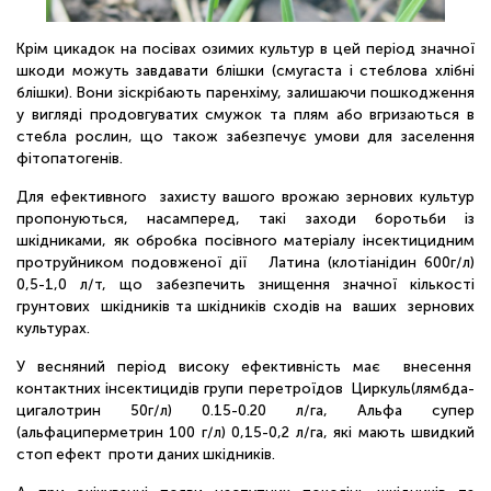
Крім цикадок на посівах озимих культур в цей період значної
шкоди можуть завдавати блішки (смугаста і стеблова хлібні
блішки). Вони зіскрібають паренхіму, залишаючи пошкодження
у вигляді продовгуватих смужок та плям або вгризаються в
стебла рослин, що також забезпечує умови для заселення
фітопатогенів.
Для ефективного захисту вашого врожаю зернових культур
пропонуються, насамперед, такі заходи боротьби із
шкідниками, як обробка посівного матеріалу інсектицидним
протруйником подовженої дії Латина (клотіанідин 600г/л)
0,5-1,0 л/т, що забезпечить знищення значної кількості
грунтових шкідників та шкідників сходів на ваших зернових
культурах.
У весняний період високу ефективність має внесення
контактних інсектицидів групи перетроїдов Циркуль(лямбда-
цигалотрин 50г/л) 0.15-0.20 л/га, Альфа супер
(альфациперметрин 100 г/л) 0,15-0,2 л/га, які мають швидкий
стоп ефект проти даних шкідників.