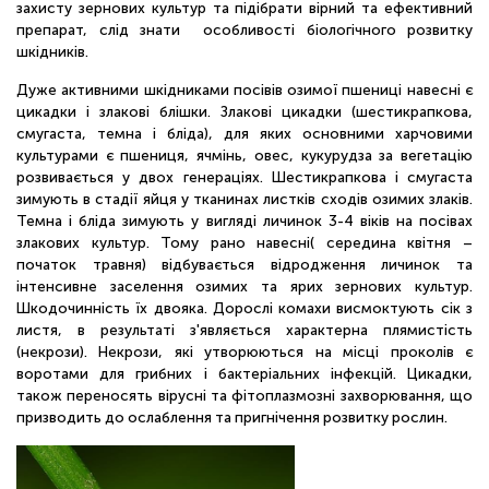
захисту зернових культур та підібрати вірний та ефективний
ОНЛАЙН
препарат, слід знати особливості біологічного розвитку
шкідників.
Дуже активними шкідниками посівів озимої пшениці навесні є
цикадки і злакові блішки. Злакові цикадки (шестикрапкова,
смугаста, темна і бліда), для яких основними харчовими
культурами є пшениця, ячмінь, овес, кукурудза за вегетацію
розвивається у двох генераціях. Шестикрапкова і смугаста
зимують в стадії яйця у тканинах листків сходів озимих злаків.
Темна і бліда зимують у вигляді личинок 3-4 віків на посівах
злакових культур. Тому рано навесні( середина квітня –
початок травня) відбувається відродження личинок та
інтенсивне заселення озимих та ярих зернових культур.
Шкодочинність їх двояка. Дорослі комахи висмоктують сік з
листя, в результаті з'являється характерна плямистість
(некрози). Некрози, які утворюються на місці проколів є
воротами для грибних і бактеріальних інфекцій. Цикадки,
також переносять вірусні та фітоплазмозні захворювання, що
призводить до ослаблення та пригнічення розвитку рослин.