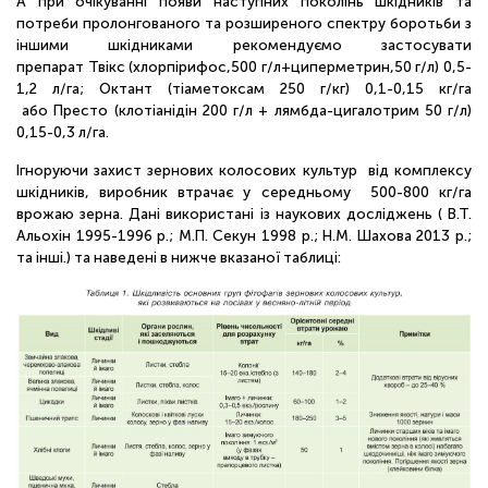
А при очікуванні появи наступних поколінь шкідників та
потреби пролонгованого та розширеного спектру боротьби з
іншими шкідниками рекомендуємо застосувати
препарат Твікс (хлорпірифос,500 г/л+циперметрин,50 г/л) 0,5-
1,2 л/га; Октант (тіаметоксам 250 г/кг) 0,1-0,15 кг/га
або Престо (клотіанідін 200 г/л + лямбда-цигалотрим 50 г/л)
0,15-0,3 л/га.
Ігноруючи захист зернових колосових культур від комплексу
шкідників, виробник втрачає у середньому 500-800 кг/га
врожаю зерна. Дані використані із наукових досліджень ( В.Т.
Альохін 1995-1996 р.; М.П. Секун 1998 р.; Н.М. Шахова 2013 р.;
та інші.) та наведені в нижче вказаної таблиці: