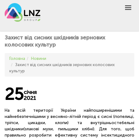
LNZ Group
UA
EN
PL
GROUP
Захист від сисних шкідників зернових
AGRO
колосових культур
PRODUCT
Головна
Новини
MARKET
Захист від сисних шкідників зернових колосових
культур
DEFEN
D
A
UNIVERSEED
25
січня
НОВИНИ
2021
КОНТАКТИ
На всій території України найпоширенішими та
найнебезпечнішими у весняно-літній період є сисні (попелиці,
ІНШЕ
тріпси, цикадки, клопи) та внутрішньостебельні
UA
EN
PL
шкідники(злакові мухи, пильщики хлібні). Для того, щоб
правильно розробити ефективну систему інсектицидного
КУПИТИ