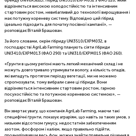
бренду UNIVERSEED, гібрид UNI3510/EXPM032 з ФАО 220, який
відрізняється високою холодостійкістю та інтенсивним
стартовим ростом, невибагливий до технології вирощування і
має потужну кореневу систему. Відповідно цей гібрид
ідеально підходить для початку посівної кампанії», —
розповідає Віталій Брашован.
За його словами, окрім гібриду UNI3510/EXPM032, в
господарстві AgriLab Farming планують сіяти гібриди
UNI3410/EXPM013 (ФАО 290) та UNI310/EXPM015 (ФАО 260).
«Ґрунти в цьому регіоні мають легкий механічний склад і не
можуть довготривало утримувати вологу, а кількість опадів,
які випадуть протягом періоду вегетації, ми не можемо
спрогнозувати, тому вибрали саме ці гібриди. Вони
відрізняються інтенсивним стартовим ростом, гарною
посухостійкістю та потужною кореневою системою», —
розповідає Віталій Брашован.
Він звертає увагу, що компанія AgriLab Farming, маючи такі
специфічні ґрунти, показує аграріям, що навіть за таких умов, з
низьким відсотком гумусу, недостатнім забезпеченням
азотом, фосфором і калієм, якщо правильно підійти,
проаналізувавши весь фон, можна знайти правильне рішення в