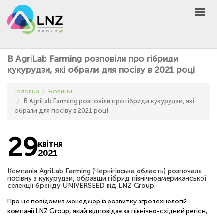
LNZ Group
UA
EN
PL
GROUP
В AgriLab Farming розповіли про гібриди
AGRO
кукурудзи, які обрали для посіву в 2021 році
PRODUCT
Головна
Новини
MARKET
В AgriLab Farming розповіли про гібриди кукурудзи, які
обрали для посіву в 2021 році
DEFEN
D
A
UNIVERSEED
29
квітня
НОВИНИ
2021
КОНТАКТИ
Компанія AgriLab Farming (Чернігівська область) розпочала
посівну з кукурудзи, обравши гібрид північноамериканської
ІНШЕ
селекції бренду UNIVERSEED від LNZ Group.
UA
EN
PL
Про це повідомив менеджер із розвитку агротехнологій
компанії LNZ Group, який відповідає за північно-східний регіон,
КУПИТИ