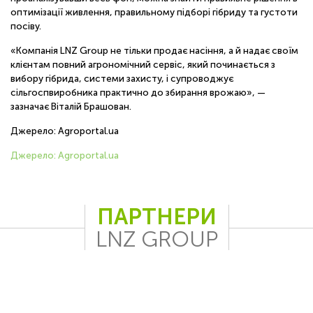
оптимізації живлення, правильному підборі гібриду та густоти
посіву.
«Компанія LNZ Group не тільки продає насіння, а й надає своїм
клієнтам повний агрономічний сервіс, який починається з
вибору гібрида, системи захисту, і супроводжує
сільгоспвиробника практично до збирання врожаю», —
зазначає Віталій Брашован.
Джерело: Аgroportal.uа
Джерело: Аgroportal.uа
ПАРТНЕРИ
LNZ GROUP