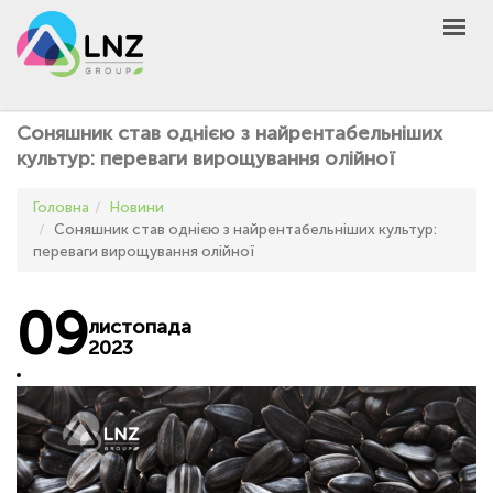
LNZ Group
UA
EN
PL
GROUP
Соняшник став однією з найрентабельніших
AGRO
культур: переваги вирощування олійної
PRODUCT
Головна
Новини
MARKET
Соняшник став однією з найрентабельніших культур:
переваги вирощування олійної
DEFEN
D
A
UNIVERSEED
09
листопада
НОВИНИ
2023
КОНТАКТИ
ІНШЕ
UA
EN
PL
КУПИТИ