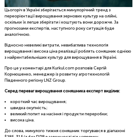
Цьогоріч в Україні зберігається минулорічний тренд з
переорієнтації вирощування зернових культур на олійні,
оскільки їх легше зберігати і коштують вони дорожче. За
прогнозами експертів, наступного року ситуація буде
аналогічною.
Відносно невеликі витрати, невибаглива технологія
вирощування і висока ціна реалізації роблять соняшник однією
з найрентабельніших культур для вирощування в Україні.
Про це у коментарі для Kurkul.com розповів Сергій
Корнюшенко, менеджер із розвитку агротехнологій
Південного регіону LNZ Group.
Серед переваг вирощування соняшника експерт виділив:
короткий час вирощування;
швидка окупність;
великий попит на насіння і продукти переробки;
висока ціна.
До слова, минулого тижня соняшник торгувався в діапазоні
$285-315/т без ПДВ в залежності від напрямку