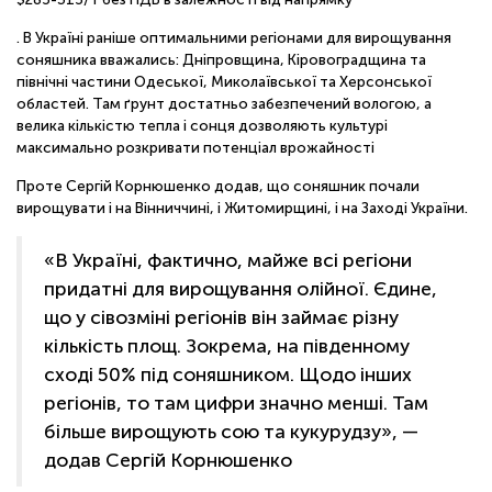
. В Україні раніше оптимальними регіонами для вирощування
соняшника вважались: Дніпровщина, Кіровоградщина та
північні частини Одеської, Миколаївської та Херсонської
областей. Там ґрунт достатньо забезпечений вологою, а
велика кількістю тепла і сонця дозволяють культурі
максимально розкривати потенціал врожайності
Проте Сергій Корнюшенко додав, що соняшник почали
вирощувати і на Вінниччині, і Житомирщині, і на Заході України.
«В Україні, фактично, майже всі регіони
придатні для вирощування олійної. Єдине,
що у сівозміні регіонів він займає різну
кількість площ. Зокрема, на південному
сході 50% під соняшником. Щодо інших
регіонів, то там цифри значно менші. Там
більше вирощують сою та кукурудзу», —
додав Сергій Корнюшенко