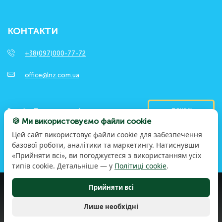
КОНТАКТИ
+38(097)000-77-72
office@lnz.com.ua
ПОШУК
🍪 Ми використовуємо файли cookie
Цей сайт використовує файли cookie для забезпечення
базової роботи, аналітики та маркетингу. Натиснувши
«Прийняти всі», ви погоджуєтеся з використанням усіх
типів cookie. Детальніше — у
Політиці cookie
.
Прийняти всі
© 2026 LNZ Group. Досвідом та працею. Заради
більшого. Усі права захищені
Політика конфіденційності
Лише необхідні
Правила користування сайтом
Політика використання файлів cookie