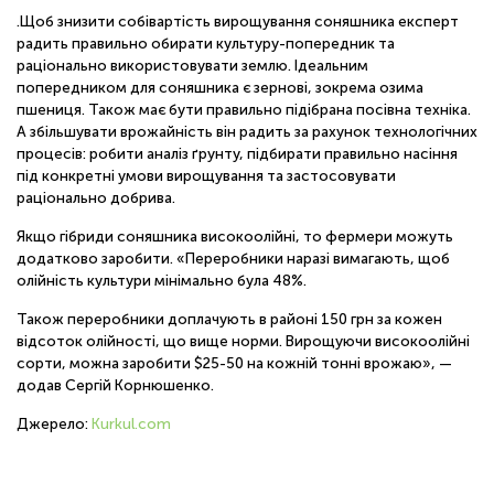
.Щоб знизити собівартість вирощування соняшника експерт
радить правильно обирати культуру-попередник та
раціонально використовувати землю. Ідеальним
попередником для соняшника є зернові, зокрема озима
пшениця. Також має бути правильно підібрана посівна техніка.
А збільшувати врожайність він радить за рахунок технологічних
процесів: робити аналіз ґрунту, підбирати правильно насіння
під конкретні умови вирощування та застосовувати
раціонально добрива.
Якщо гібриди соняшника високоолійні, то фермери можуть
додатково заробити. «Переробники наразі вимагають, щоб
олійність культури мінімально була 48%.
Також переробники доплачують в районі 150 грн за кожен
відсоток олійності, що вище норми. Вирощуючи високоолійні
сорти, можна заробити $25-50 на кожній тонні врожаю», —
додав Сергій Корнюшенко.
Джерело:
Kurkul.com