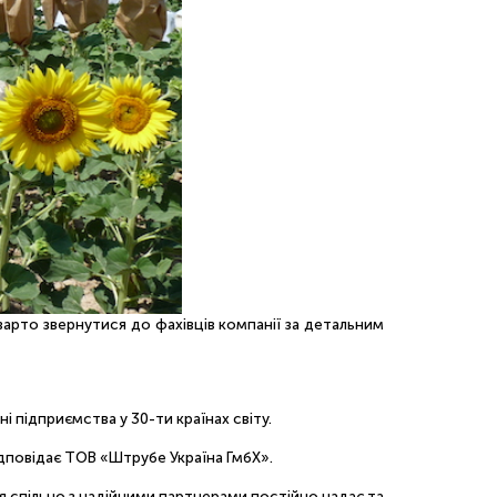
 варто звернутися до фахівців компанії за детальним
 підприємства у 30-ти країнах світу.
відповідає ТОВ «Штрубе Україна ГмбХ».
я спільно з надійними партнерами постійно надає та