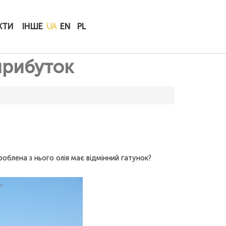
КУПИТИ
КТИ
ІНШЕ
UA
EN
PL
ОНЛАЙН
прибуток
облена з нього олія має відмінний ґатунок?