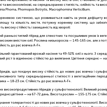
ні та високоолеїнові, на середньоранню стиглість; олійність та вис
inia Phoma, Phomopsis Botrytis, Macrophomina Verticillium.
реневою системою, що розвивається навіть за умов дефіциту воло
площу та кількість листя, потужну кореневу систему, що забез
ь високу стійкість і захищеність від хвороб:
й ранньостиглий гібрид для спекотних та посушливих умов із веге
 високим вмістом олії. Рослина низькоросла — 145-165 см, але з по
ійкість до рас вовчка A-F+.
льний гарантований врожай насіння та 49-52% олії з нього. З сере
 ріст із відмінною стійкістю до вилягання. Цвітіння середнє — на 
бридів, що поєднує високу стійкість до нових рас вовчка і суль
інтенсивного типу середньоранньої стиглості з вегетаційним пері
ика — 18-23 см. Стійкість до рас вовчка А-F+.
 високопродуктивних гібридів у сульфотехнології. Великий розмір
реднє цвітіння — на 67-72 день. Висота рослин — 155-175 см. Стійкі
нання толерантності до нових рас вовчка у сульфотехнології. Висок