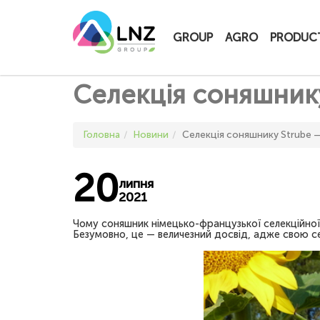
LNZ Group
GROUP
AGRO
PRODUC
Селекція соняшнику
Головна
Новини
Селекція соняшнику Strube 
20
липня
2021
Чому соняшник німецько-французької селекційної 
Безумовно, це — величезний досвід, адже свою сел