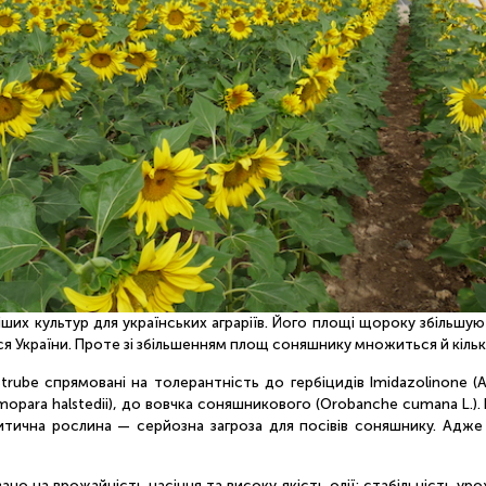
их культур для українських аграріїв. Його площі щороку збільшують
сся України. Проте зі збільшенням площ соняшнику множиться й кількі
rube спрямовані на толерантність до гербіцидів Imidazolinone (Aha
mopara halstedii), до вовчка соняшникового (Orobanche cumana L.)
зитична рослина — серйозна загроза для посівів соняшнику. Адже
но на врожайність насіння та високу якість олії; стабільність уро