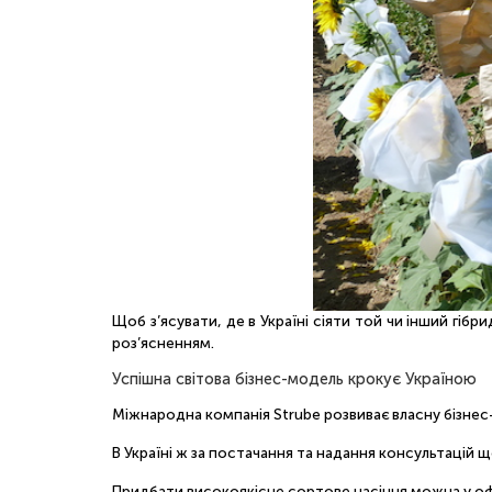
Щоб з’ясувати, де в Україні сіяти той чи інший гіб
роз’ясненням.
Успішна світова бізнес-модель крокує Україною
Міжнародна компанія Strube розвиває власну бізнес
В Україні ж за постачання та надання консультацій 
Придбати високоякісне сортове насіння можна у офі