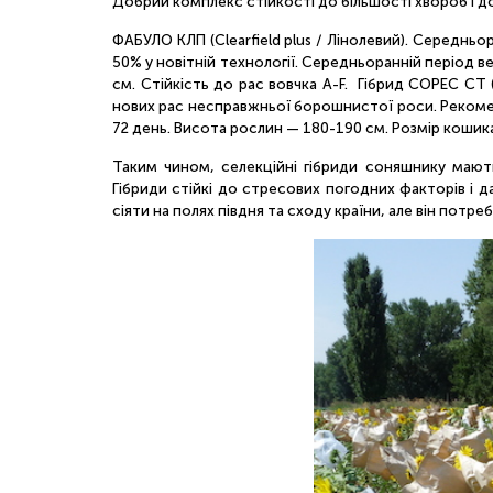
Добрий комплекс стійкості до більшості хвороб і до
ФАБУЛО КЛП (Clearfield plus / Лінолевий). Середньо
50% у новітній технології. Середньоранній період в
см. Стійкість до рас вовчка A-F. Гібрид COPEC СТ (
нових рас несправжньої борошнистої роси. Рекоменд
72 день. Висота рослин — 180-190 см. Розмір кошика
Таким чином, селекційні гібриди соняшнику мают
Гібриди стійкі до стресових погодних факторів і
сіяти на полях півдня та сходу країни, але він потр