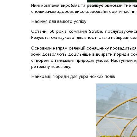
Нині компанія виробляє та реалізує різноманітне 
споживачам здорові, високоврожайні сорти насіння в
Насіння для вашого успіху
Останні 30 років компанія Strube, послуговуючи
Результатом наукової діяльності стали найкращі се
Основний напрям селекції соняшнику провадиться у 
зони дозволяють доцільніше відбирати гібриди соня
створені оптимальні природні умови. Наступний к
ретельну перевірку.
Найкращі гібриди для українських полів