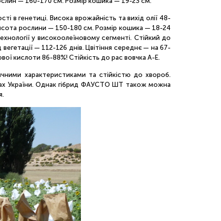
ослин — 160-170 см. Розмір кошика — 19-23 см.
ті в генетиці. Висока врожайність та вихід олії 48-
 Висота рослини — 150-180 см. Розмір кошика — 18-24
 технології у високоолеїновому сегменті. Стійкий до
егетації — 112-126 днів. Цвітіння середнє — на 67-
вої кислоти 86-88%! Стійкість до рас вовчка А-Е.
ичними характеристиками та стійкістю до хвороб.
онах України. Однак гібрид ФАУСТО ШТ також можна
я.