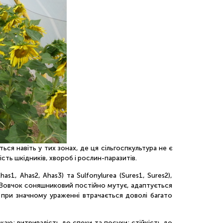
ся навіть у тих зонах, де ця сільгоспкультура не є
сть шкідників, хвороб і рослин-паразитів.
s1, Ahas2, Ahas3) та Sulfonylurea (Sures1, Sures2),
. Вовчок соняшниковий постійно мутує, адаптується
 при значному ураженні втрачається доволі багато
жаю; витривалість до спеки та посухи; стійкість до