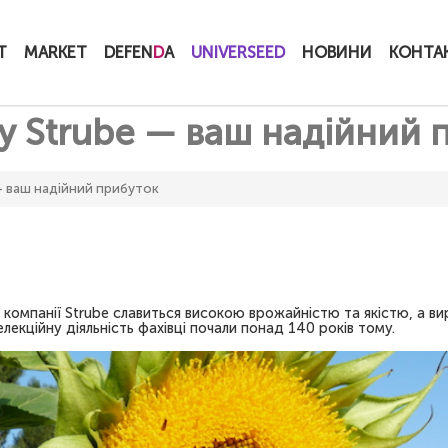
T
MARKET
DEFEN
D
A
UNIVERSEED
НОВИНИ
КОНТА
 Strube — ваш надійний 
— ваш надійний прибуток
компанії Strube славиться високою врожайністю та якістю, а вир
екційну діяльність фахівці почали понад 140 років тому.