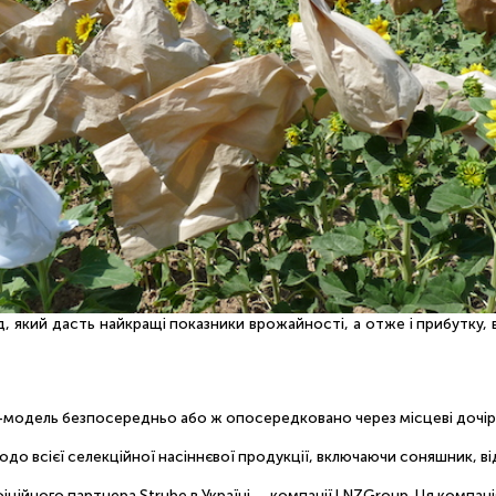
рид, який дасть найкращі показники врожайності, а отже і прибутку,
-модель безпосередньо або ж опосередковано через місцеві дочірні
щодо всієї селекційної насіннєвої продукції, включаючи соняшник, 
ційного партнера Strube в Україні — компанії LNZGroup. Ця компані