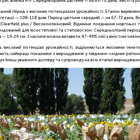
 рас вовчка A-F. Середньораннє цвітіння — на 65-70 день. Висота р
ранній гібрид з високим потенціалом урожайності. Еталон вирівнянос
егетації — 108-118 днів. Період цвітіння середній — на 67-72 день.
Clearfield plus / Високоолеїновий). Відмінне поєднання новітньої
ований для лісостепової та степової зон. Середньопізній період в
 — 19-24 см. З насіння можна вичавити 47-49% олії з вмістом олеїно
ь високий потенціал урожайності, відрізняються якісними генет
 дають найкращі показники з вирощування у південно-східних регі
ебує більш уважного догляду та супроводу на всіх етапах вирощуванн