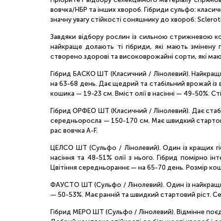
вовчка/НБР та інших хвороб. Гібриди сульфо: класич
значну увагу стійкості соняшнику до хвороб: Sclerot
Завдяки відбору рослин із сильною стрижневою ко
найкраще долають ті гібриди, які мають змінену 
створено здорові та високоврожайні сорти, які мают
Гібрид БАСКО ШТ (Класичний / Лінолевий). Найкращи
на 63-68 день. Дає щедрий та стабільний врожай із
кошика — 19-23 см. Вміст олії в насінні — 49-50%. Ст
Гібрид ОРФЕО ШТ (Класичний / Лінолевий). Дає стабі
середньоросла — 150-170 см. Має швидкий стартовий
рас вовчка A-F.
ЦЕЛСО ШТ (Сульфо / Лінолевий). Один із кращих гі
насіння та 48-51% олії з нього. Гібрид помірно 
Цвітіння середньораннє — на 65-70 день. Розмір кош
ФАУСТО ШТ (Сульфо / Лінолевий). Один із найкращих
— 50-53%. Має ранній та швидкий стартовий ріст. Се
Гібрид МЕРО ШТ (Сульфо / Лінолевий). Відмінне поєд