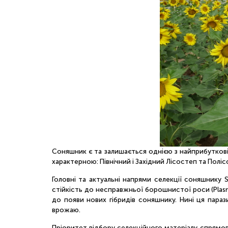
Соняшник є та залишається однією з найприбутковіш
характерною: Північний і Західний Лісостеп та Полі
Головні та актуальні напрями селекції соняшнику St
стійкість до несправжньої борошнистої роси (Plas
до появи нових гібридів соняшнику. Нині ця пара
врожаю.
Пріоритет відбору селекційного матеріалу спрямова