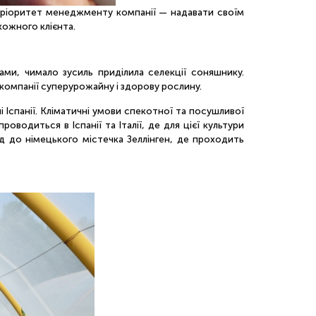
й пріоритет менеджменту компанії — надавати своїм
кожного клієнта.
ми, чимало зусиль приділила селекції соняшнику.
 компанії суперурожайну і здорову рослину.
 Іспанії. Кліматичні умови спекотної та посушливої
водиться в Іспанії та Італії, де для цієї культури
д до німецького містечка Зеллінген, де проходить