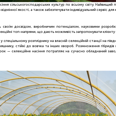
насіння сільськогосподарських культур по всьому світу. Найвищи
ідмінної якості, а також забезпечувати індивідуальний сервіс для 
сь своїм досвідом, виробничим потенціалом, науковими розробка
лекційні топ-напрями, що дають можливість запропонувати клієнту
спеціальному розпліднику на власній селекційній станції на півдні
шнику, стійкі до вовчка та інших хвороб. Розмноження гібридів про
рок — селекційне насіння потрапляє на сучасно обладнаний заво