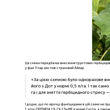
Ця схема передбачає внесення ґрунтових гербіцидів 
у фазі 3 пар листків страховий Айлар.
«За цією схемою було одноразове внес
його з Дот у нормі 0,5 л/га. І так са
га і для зняття гербіцидного стресу 
І додає, що по зірочці фунгіцидами в цій схемі не 
1 л/га і DEFENDA 19-19-19+МЕ в нормі 2 кг/га, а тако