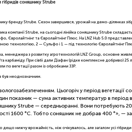
 гібридів соняшнику Strube
шнику бренду Strube. Сезон завершився, урожай на демо-ділянках зі
ка компанії Strube, на сьогодні лінійка соняшнику Strube складаєть
фо, Євролайтнінг та Євролайтнінг Плюс. На LNZ Hub 5.0 представлені 
чною технологією, 2 — Сульфо і 1 — під технологію Євролайтнінг Пл
ова, менеджера з розвитку агротехнологій LNZ Group, основне живлен
/га карбаміду. При сівбі дали Діафан (рідке комплексне добриво) 25 л/
и по вегетації разом із обробками ЗЗР.
в був неоднозначним.
вологозабезпеченням. Цьогоріч у період вегетації с
ин показник — сума активних температур в період ве
яшнику Strube — середньоранні. Вони потребують 200
глості 1600 °С. Тобто соняшник не добрав 400 °», — з
 дещо нижчу врожайність, ніж очікувалось, але загалом усі гібриди