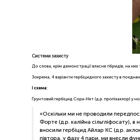
Системи захисту
До слова, крім демонстрації власне гібридів, на них
Зокрема, 4 варіанти гербіцидного захисту в поєдна
І схема:
Ґрунтовий гербіцид Сора-Нет (д.р. пропізахлор) у норм
«Оскільки ми не проводили передпосі
Форте (д.р. калійна сільгліфосату), в 
вносили гербіцид Айлар КС (д.р. акло
півтора, у фазу 4 пари, ми внесли фун