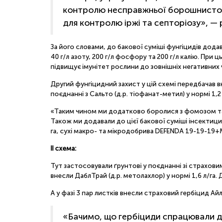
контролю несправжньої борошнистої р
для контролю іржі та септоріозу», — 
За його словами, до бакової суміші фунгіцидів дода
40 г/л азоту, 200 г/л фосфору та 200 г/л калію. Пр
підвищує імунітет рослини до зовнішніх негативних 
Другий фунгіцидний захист у цій схемі передбачав вн
поєднанні з Сальто (д.р. тіофанат-метил) у нормі 1,2 
«Таким чином ми додатково боролися з фомозом та 
Також ми додавали до цієї бакової суміші інсектици
га, сухі макро- та мікродобрива DEFENDA 19-19-19+МЕ
ІІ схема:
Тут застосовували ґрунтові у поєднанні зі страхови
внесли ДаблТрай (д.р. метолахлор) у нормі 1,6 л/га.
А у фазі 3 пар листків внесли страховий гербіцид Айла
«Бачимо, що гербіциди спрацювали до