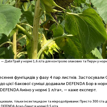
— ДаблТрай у нормі 1,6 л/га для контролю злакових та Перун у нормі 
ення фунгіцидів у фазу 4 пар листків. Застосували 
мо до цієї бакової суміші додавали DEFENDA Бор в нор
—DEFENDA Аміно у нормі 1 л/га», — каже експерт.
працювали, тільки інсектицидом та мікродобривами: Престо 300 г/га
ж DEFENDA Аско-Гумат в нормі 0,5 л/га.