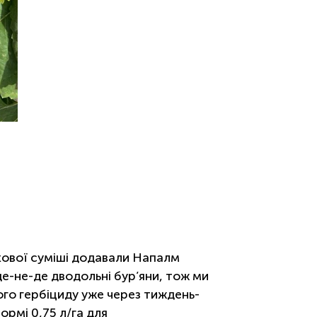
акової суміші додавали Напалм
 де-не-де дводольні бур’яни, тож ми
вого гербіциду уже через тиждень-
ормі 0,75 л/га для