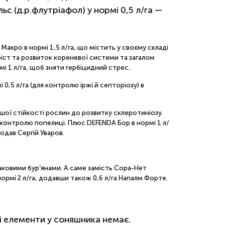
 (д.р.флутріафол) у нормі 0,5 л/га —
акро в нормі 1,5 л/га, що містить у своєму складі
ріст та розвиток кореневої системи та загалом
мі 1 л/га, щоб зняти гербіцидний стрес.
0,5 л/га (для контролю іржі й септоріозу) в
ої стійкості рослин до розвитку склеротиніозу.
я контролю попелиці. Плюс DEFENDA Бор в нормі 1 л/
додав Сергій Уваров.
лаковими бур’янами. А саме замість Сора-Нет
нормі 2 л/га, додавши також 0,6 л/га Напалм Форте.
і елементи у соняшника немає.