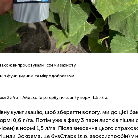
 також випробовували і схеми захисту.
нні з фунгіцидним та мікродобривами.
і 2 л/га + Айдахо (д.р.тербутилазин) у нормі 1,5 л/га.
вну культивацію, щоб зберегти вологу, ми до цієї б
нормі 0,6 л/га. Потім уже в фазу 3 пари листків пішли
ніфен) в нормі 1,5 л/га. Після внесення цього страхо
гіциди. Зокрема, це бувСтарк (д.р. азоксистробін) у н