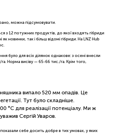
брано, можна підсумовувати.
ся з 12 потужних продуктів, до якої входять гібриди
як новинки, так і більш відомі гібриди. На LNZ Hub
юс.
ня було для всіх ділянок однакове: з осені внесли
га. Норма висіву — 65-66 тис./га. Крім того,
оняшника випало 520 мм опадів. Це
гетації. Тут було складніше.
0 °С для реалізації потенціалу. Ми ж
ауважив Сергій Уваров.
 показали себе досить добре в тих умовах, у яких