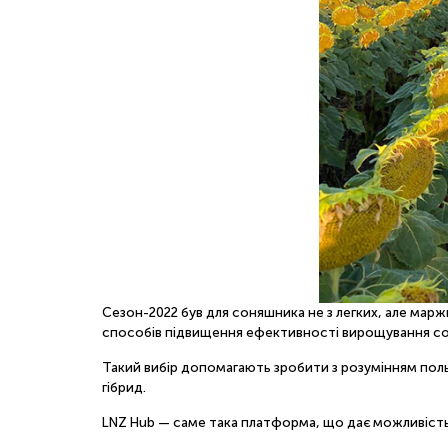
Сезон-2022 був для соняшника не з легких, але маржи
способів підвищення ефективності вирощування соня
Такий вибір допомагають зробити з розумінням польо
гібрид.
LNZ Hub — саме така платформа, що дає можливість 