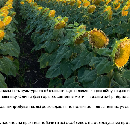
нальність культури та обставини, що склались через війну, надають о
шнику. Один із факторів досягнення мети — вдалий вибір гібрида дл
ві випробування, які розкладають по поличках — як за певних умов,
наочно, на практиці побачити всі особливості досліджуваних прод