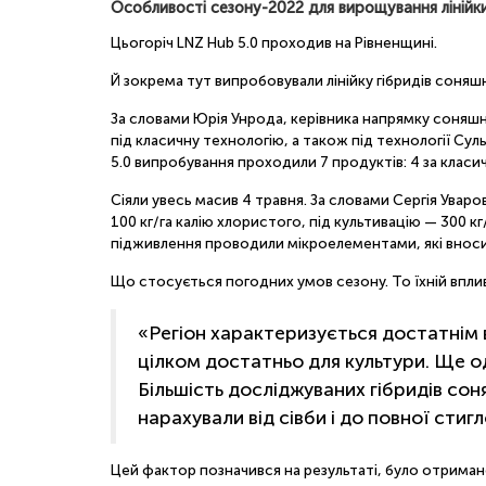
Особливості сезону-2022 для вирощування лінійки
Цьогоріч LNZ Hub 5.0 проходив на Рівненщині.
Й зокрема тут випробовували лінійку гібридів соня
За словами Юрія Унрода, керівника напрямку соняшни
під класичну технологію, а також під технології Суль
5.0 випробування проходили 7 продуктів: 4 за класи
Сіяли увесь масив 4 травня. За словами Сергія Увар
100 кг/га калію хлористого, під культивацію — 300 кг
підживлення проводили мікроелементами, які вносил
Що стосується погодних умов сезону. То їхній впли
«Регіон характеризується достатнім 
цілком достатньо для культури. Ще од
Більшість досліджуваних гібридів сон
нарахували від сівби і до повної сти
Цей фактор позначився на результаті, було отримано