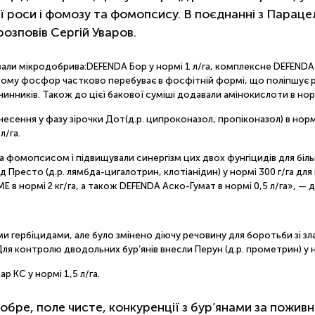
оси і фомозу та фомопсису. В поєднанні з Парацельс
розповів Сергій Уваров.
вали мікродобрива:DEFENDA Бор у нормі 1 л/га, комплексне DEFENDA М
и цьому фосфор частково перебуває в фосфітній формі, що поліпшує 
чинників. Також до цієї бакової суміші додавали амінокислоти в нор
есення у фазу зірочки Дот(д.р. ципроконазол, пропіконазол) в нормі 
л/га.
фомопсисом і підвищували синергізм цих двох фунгіцидів для більш
д Престо (д.р. лямбда-цигалотрин, клотіанідин) у нормі 300 г/га дл
 в нормі 2 кг/га, а також DEFENDA Аско-Гумат в нормі 0,5 л/га», — 
ми гербіцидами, але було змінено діючу речовину для боротьби зі з
 Для контролю дводольних бур’янів внесли Перун (д.р. прометрин) у 
р КС у нормі 1,5 л/га.
бре, поле чисте, конкуренції з бур’янами за поживн