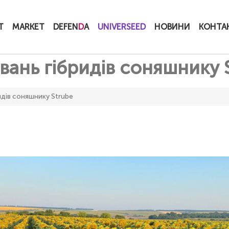
T
MARKET
DEFEN
D
A
UNIVERSEED
НОВИНИ
КОНТА
вань гібридів соняшнику 
идів соняшнику Strube