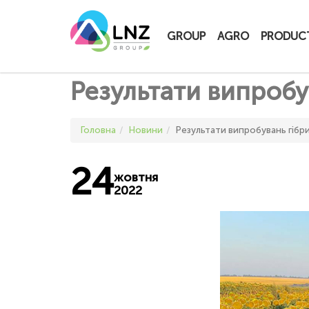
LNZ Group
GROUP
AGRO
PRODUC
Результати випробу
Головна
Новини
Результати випробувань гібр
24
жовтня
2022