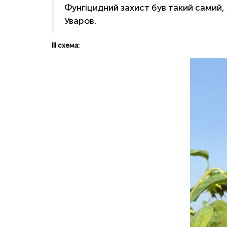
Фунгіцидний захист був такий самий, я
Уваров.
ІІІ схема: