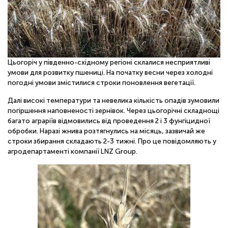
ОНЛАЙН
Цьогоріч у південно-східному регіоні склалися несприятливі
умови для розвитку пшениці. На початку весни через холодні
погодні умови змістилися строки поновлення вегетації.
Далі високі температури та невелика кількість опадів зумовили
погіршення наповненості зернівок. Через цьогорічні складнощі
багато аграріїв відмовились від проведення 2 і 3 фунгіцидної
обробки. Наразі жнива розтягнулись на місяць, зазвичай же
строки збирання складають 2-3 тижні. Про це повідомляють у
агродепартаменті компанії LNZ Group.