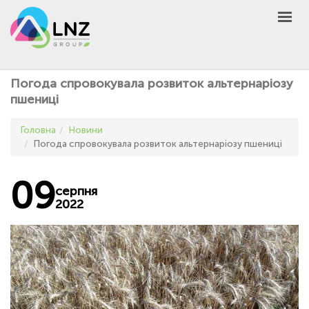
LNZ Group
UA
EN
PL
GROUP
Погода спровокувала розвиток альтернаріозу
AGRO
пшениці
PRODUCT
Головна
Новини
MARKET
Погода спровокувала розвиток альтернаріозу пшениці
DEFEN
D
A
09
UNIVERSEED
серпня
2022
НОВИНИ
КОНТАКТИ
ІНШЕ
UA
EN
PL
КУПИТИ