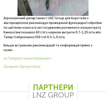
Агрономічний департамент LNZ Group для боротьби з
альтернаріозом рекомендує проведення фунгіцидної обробки
по цвітінню колоса із застосуванням розчинного концентрату
Камзол (метконазол 60 г/л) з нормою витрати 0,7-1,25 л/га або
Талер (тебуконазол 250 г/л) 0,5-1,0 л/га.
Більше актуальних рекомендацій та «інформація прямо з
поля»
на Telegram-каналі Агрореаліті
Джерело: Agroportal.ua
ПАРТНЕРИ
LNZ GROUP