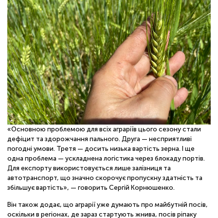
«Основною проблемою для всіх аграріїв цього сезону стали
дефіцит та здорожчання пального. Друга — несприятливі
погодні умови. Третя — досить низька вартість зерна. І ще
одна проблема — ускладнена логістика через блокаду портів.
Для експорту використовується лише залізниця та
автотранспорт, що значно скорочує пропускну здатність та
збільшує вартість», — говорить Сергій Корнюшенко.
Він також додає, що аграрії уже думають про майбутній посів,
оскільки в регіонах, де зараз стартують жнива, посів ріпаку