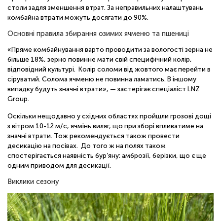
столи задля зменшення втрат. За неправильних налаштувань
комбайна втрати можуть досягати до 90%.
Основні правила збирання озимих ячменю та пшениці
«Пряме комбайнування варто проводити за вологості зерна не
більше 18%, зерно повинне мати свій специфічний колір,
відповідний культурі. Колір соломи від жовтого має перейти в
сіруватий. Солома ячменю не повинна ламатись. В іншому
випадку будуть значні втрати», — застерігає спеціаліст LNZ
Group.
Оскільки нещодавно у східних областях пройшли грозові дощі
з вітром 10-12 м/с, ячмінь виляг, що при зборі впливатиме на
значні втрати. Тож рекомендується також провести
десикацію на посівах. До того ж на полях також
спостерігається наявність бур’яну: амброзії, берізки, що є ще
одним приводом для десикації.
Виклики сезону