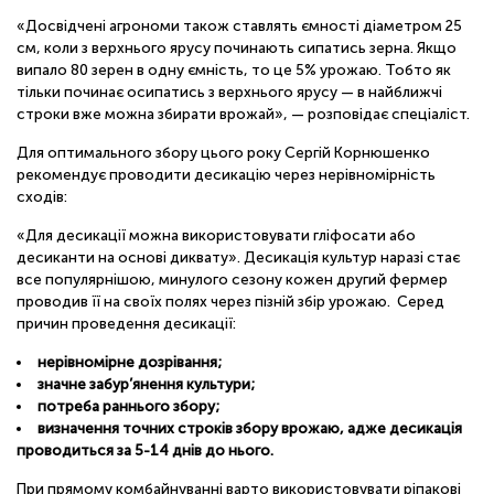
«Досвідчені агрономи також ставлять ємності діаметром 25
см, коли з верхнього ярусу починають сипатись зерна. Якщо
випало 80 зерен в одну ємність, то це 5% урожаю. Тобто як
тільки починає осипатись з верхнього ярусу — в найближчі
строки вже можна збирати врожай», — розповідає спеціаліст.
Для оптимального збору цього року Сергій Корнюшенко
рекомендує проводити десикацію через нерівномірність
сходів:
«Для десикації можна використовувати гліфосати або
десиканти на основі диквату». Десикація культур наразі стає
все популярнішою, минулого сезону кожен другий фермер
проводив її на своїх полях через пізній збір урожаю. Серед
причин проведення десикації:
нерівномірне дозрівання;
значне забур’янення культури;
потреба раннього збору;
визначення точних строків збору врожаю, адже десикація
проводиться за 5-14 днів до нього.
При прямому комбайнуванні варто використовувати ріпакові