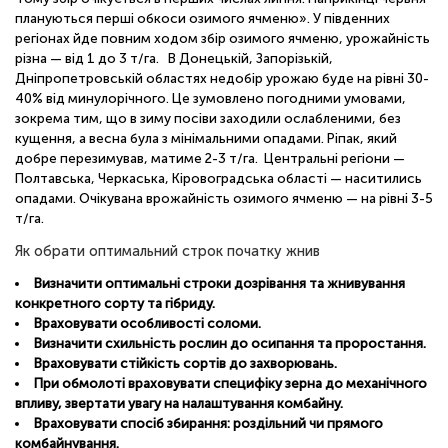
плануються перші обкоси озимого ячменю». У південних
регіонах йде повним ходом збір озимого ячменю, урожайність
різна — від 1 до 3 т/га. В Донецькій, Запорізькій,
Дніпропетровській областях недобір урожаю буде на рівні 30-
40% від минулорічного. Це зумовлено погодними умовами,
зокрема тим, що в зиму посіви заходили ослабленими, без
кущення, а весна була з мінімальними опадами. Ріпак, який
добре перезимував, матиме 2-3 т/га. Центральні регіони —
Полтавська, Черкаська, Кіровоградська області — наситились
опадами. Очікувана врожайність озимого ячменю — на рівні 3-5
т/га.
Як обрати оптимальний строк початку жнив
Визначити оптимальні строки дозрівання та жнивування
конкретного сорту та гібриду.
Враховувати особливості соломи.
Визначити схильність рослин до осипання та проростання.
Враховувати стійкість сортів до захворювань.
При обмолоті враховувати специфіку зерна до механічного
впливу, звертати увагу на налаштування комбайну.
Враховувати спосіб збирання: роздільний чи прямого
комбайнування.