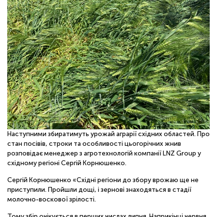
ОНЛАЙН
Наступними збиратимуть урожай аграрії східних областей. Про
стан посівів, строки та особливості цьогорічних жнив
розповідає менеджер з агротехнологій компанії LNZ Group у
східному регіоні Сергій Корнюшенко.
Сергій Корнюшенко «Східні регіони до збору врожаю ще не
приступили. Пройшли дощі, і зернові знаходяться в стадії
молочно-воскової зрілості.
Тому збір очікується в перших числах липня. Наприкінці червня