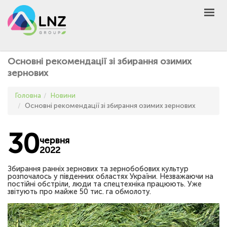
LNZ Group
UA
EN
PL
GROUP
Основні рекомендації зі збирання озимих
AGRO
зернових
PRODUCT
Головна
Новини
MARKET
Основні рекомендації зі збирання озимих зернових
DEFEN
D
A
30
UNIVERSEED
червня
2022
НОВИНИ
Збирання ранніх зернових та зернобобових культур
КОНТАКТИ
розпочалось у південних областях України. Незважаючи на
постійні обстріли, люди та спецтехніка працюють. Уже
ІНШЕ
звітують про майже 50 тис. га обмолоту.
UA
EN
PL
КУПИТИ