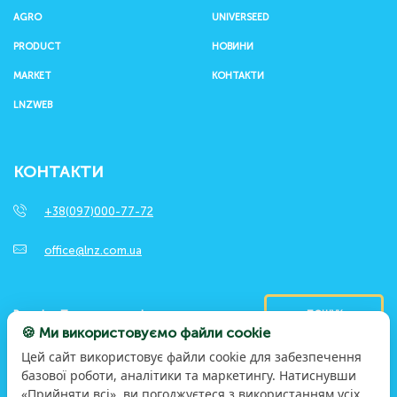
AGRO
UNIVERSEED
PRODUCT
НОВИНИ
MARKET
КОНТАКТИ
LNZWEB
КОНТАКТИ
+38(097)000-77-72
office@lnz.com.ua
ПОШУК
🍪 Ми використовуємо файли cookie
Цей сайт використовує файли cookie для забезпечення
базової роботи, аналітики та маркетингу. Натиснувши
«Прийняти всі», ви погоджуєтеся з використанням усіх