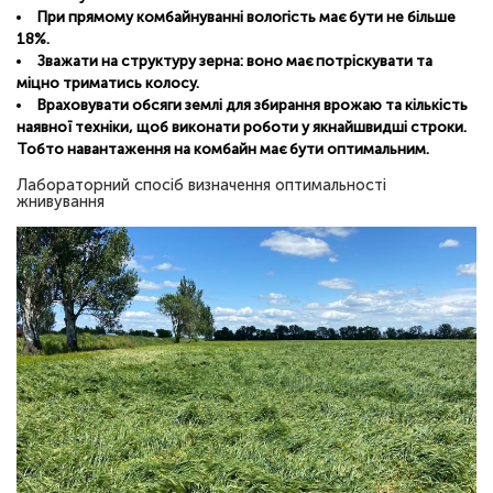
При прямому комбайнуванні вологість має бути не більше
18%.
Зважати на структуру зерна: воно має потріскувати та
міцно триматись колосу.
Враховувати обсяги землі для збирання врожаю та кількість
наявної техніки, щоб виконати роботи у якнайшвидші строки.
Тобто навантаження на комбайн має бути оптимальним.
Лабораторний спосіб визначення оптимальності
жнивування