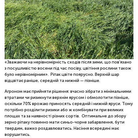
«Зважаючи на нерівномірність сходів після зими, що пов’язано
з посушливістю восени під час посіву, цвітіння рослини також
було нерівномірним». Ріпак цвіте поярусно. Верхній шар
відцвітає раніше, середній та нижній — пізніше.
Агроном має прийняти рішення: вчасно зібрати з мінімальними
втратами чи ризикнути верхнім ярусом і обмолотити пізніше,
оскільки 70% врожаю приносять середній і нижній яруси. Тому
потрібно розділити ризики або ж комбінувати при великих
площах та за наявності різних сортів. Оптимальне до збору
зерно ріпаку повинно мати синьо-чорне забарвлення, бути
твердим, важко роздавлюватись. Насіння всередині має
ворушитись.