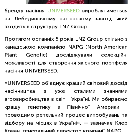
бренду насіння
UNIVERSEED
вироблятиметься
на Лебединському насіннєвому заводі, який
входить в структуру LNZ Group.
Протягом останніх 5 років LNZ Group спільно з
канадською компанією NAPG (North American
Plant Genetic) досліджували селекційні
можливості для створення якісного портфеля
насіння UNIVERSEED.
«UNIVERSEED об'єднує кращий світовий досвід
насінництва з уже сталими знаннями
агровиробництва в світі і Україні. Ми обираємо
кращу генетику з Північної Америки і
проводимо ретельний процес випробувань та
відбору на місцях в Україні», — зазначає Клер
Кован, генеральний директор компанії NAPG.