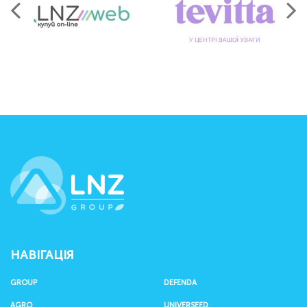
LNZ Group
НАВІГАЦІЯ
GROUP
DEFENDA
AGRO
UNIVERSEED