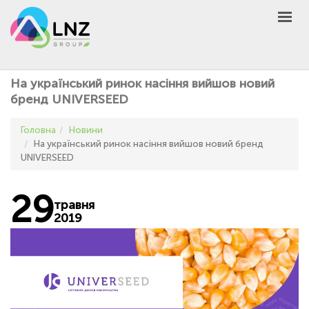
LNZ Group
UA
EN
PL
GROUP
На український ринок насіння вийшов новий
AGRO
бренд UNIVERSEED
PRODUCT
Головна
Новини
MARKET
На український ринок насіння вийшов новий бренд
UNIVERSEED
DEFEN
D
A
UNIVERSEED
29
травня
НОВИНИ
2019
КОНТАКТИ
ІНШЕ
UA
EN
PL
КУПИТИ