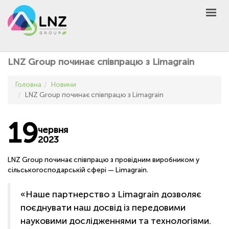
LNZ Group
UA
EN
PL
GROUP
LNZ Group починає співпрацю з Limagrain
AGRO
Головна
Новини
PRODUCT
LNZ Group починає співпрацю з Limagrain
MARKET
19
DEFEN
D
A
червня
2023
UNIVERSEED
НОВИНИ
LNZ Group починає співпрацю з провідним виробником у
сільськогосподарській сфері — Limagrain.
КОНТАКТИ
ІНШЕ
«Наше партнерство з Limagrain дозволяє
поєднувати наш досвід із передовими
UA
EN
PL
науковими дослідженнями та технологіями.
КУПИТИ