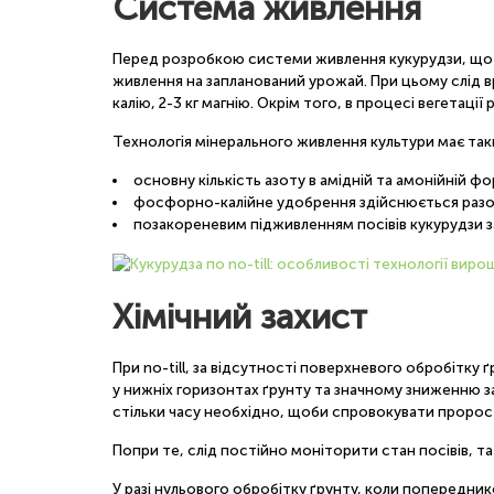
Система живлення
Перед розробкою системи живлення кукурудзи, що ви
живлення на запланований урожай. При цьому слід 
калію, 2-3 кг магнію. Окрім того, в процесі вегетації
Технологія мінерального живлення культури має так
основну кількість азоту в амідній та амонійній 
фосфорно-калійне удобрення здійснюється разом
позакореневим підживленням посівів кукурудзи за
Хімічний захист
При no-till, за відсутності поверхневого обробітку 
у нижніх горизонтах ґрунту та значному зниженню заб
стільки часу необхідно, щоби спровокувати пророст
Попри те, слід постійно моніторити стан посівів, та
У разі нульового обробітку ґрунту, коли попередни