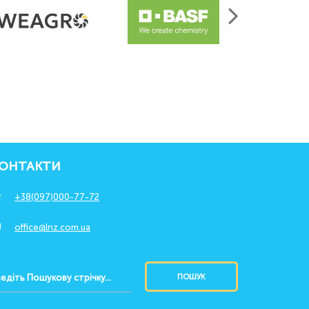
ОНТАКТИ
+38(097)000-77-72
office@lnz.com.ua
ПОШУК