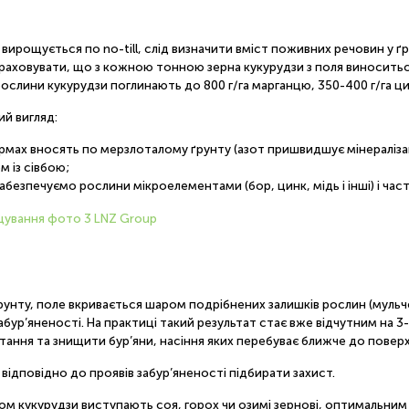
рощується по no-till, слід визначити вміст поживних речовин у ґ
враховувати, що з кожною тонною зерна кукурудзи з поля виноситься:
 рослини кукурудзи поглинають до 800 г/га марганцю, 350-400 г/га цинк
ий вигляд:
формах вносять по мерзло­талому ґрунту (азот пришвидшує мінераліз
 із сівбою;
безпечуємо рослини мікроелементами (бор, цинк, мідь і інші) і час
ґрунту, поле вкривається шаром подрібнених залишків рослин (мульче
ур’яненості. На практиці такий результат стає вже відчутним на 3-5
ання та знищити бур’яни, насіння яких перебуває ближче до поверхн
 відповідно до проявів забур’яненості підбирати захист.
ком кукурудзи виступають соя, горох чи озимі зернові, оптимальним