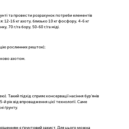
рунті та провести розрахунок потреби елементів
 12-16 кг азоту, близько 10 кг фосфору, 4-6 кг
у, 70 г/га бору, 50-60 г/га міді.
ацію рослинних решток);
тково азотом.
ю). Такий підхід сприяє консервації насіння бур’янів
-й рік від впровадження цієї технології. Саме
і ґрунту.
 рішенням є ґрунтовий захист. Для цього можна