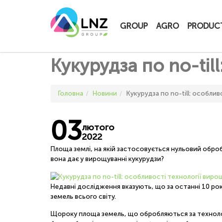
LNZ Group
GROUP
AGRO
PRODUC
Кукурудза по no-til
Головна
Новини
Кукурудза по no-till: особли
03
лютого
2022
Площа землі, на якій застосовується нульовий обробі
вона дає у вирощуванні кукурудзи?
Недавні дослідження вказують, що за останні 10 ро
земель всього світу.
Щороку площа земель, що обробляються за технологіє