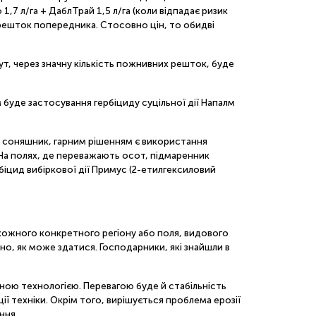
,7 л/га + ДаблТрай 1,5 л/га (коли відпадає ризик
х решток попередника. Стосовно цін, то обидві
тут, через значну кількість пожнивних решток, буде
 буде застосування гербіциду суцільної дії Напалм
ув соняшник, гарним рішенням є використання
. На полях, де переважають осот, підмаренник
біцид вибіркової дії Примус (2-етилгексиловий
кожного конкретного регіону або поля, видового
но, як може здатися. Господарники, які знайшли в
йною технологією. Перевагою буде й стабільність
ї техніки. Окрім того, вирішується проблема ерозії
ння.