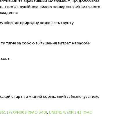
адаптивний та ефективний інструмент, що допомагає
ежить також), рушійною силою поширення мінімального
вкладення.
му зберігає природну родючість ґрунту.
нту тягне за собою збільшення витрат на засоби
ження.
видкий старт та міцний корінь, який забезпечуватиме
3511/EXPH003 (ФАО 340)
,
UNI3414/EXPI143 (ФАО