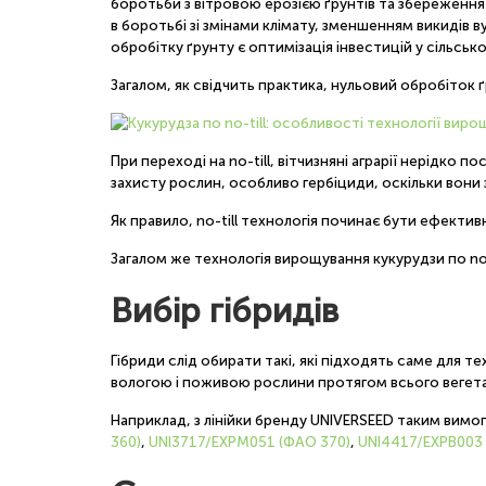
боротьби з вітровою ерозією ґрунтів та збереженн
в боротьбі зі змінами клімату, зменшенням викидів 
обробітку ґрунту є оптимізація інвестицій у сільсь
Загалом, як свідчить практика, нульовий обробіток 
При переході на no-till, вітчизняні аграрії нерідк
захисту рослин, особливо гербіциди, оскільки вон
Як правило, no-till технологія починає бути ефекти
Загалом же технологія вирощування кукурудзи по no-t
Вибір гібридів
Гібриди слід обирати такі, які підходять саме для 
вологою і поживою рослини протягом всього вегета
Наприклад, з лінійки бренду UNIVERSEED таким вимо
360)
,
UNI3717/EXPM051 (ФАО 370)
,
UNI4417/EXPB003 