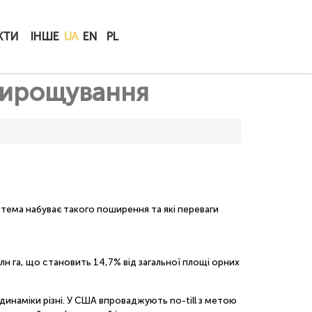
КУПИТИ
КТИ
ІНШЕ
UA
EN
PL
ОНЛАЙН
 вирощування
истема набуває такого поширення та які переваги
н га, що становить 14,7% від загальної площі орних
динаміки різні. У США впроваджують no-till з метою