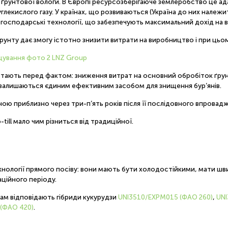
я ґрунтової вологи. В Європі ресурсозберігаюче землеробство це 
вуглекислого газу. У країнах, що розвиваються (Україна до них нал
когосподарські технології, що забезпечують максимальний дохід на 
ґрунту дає змогу істотно знизити витрати на виробництво і при цьо
о постають перед фактом: зниження витрат на основний обробіток ґру
и залишаються єдиним ефективним засобом для знищення бур’янів.
вною приблизно через три-п’ять років після її послідовного впровад
ill мало чим різниться від традиційної.
технології прямого посіву: вони мають бути холодостійкими, мати ш
ційного періоду.
гам відповідають гібриди кукурудзи
UNI3510/EXPM015 (ФАО 260)
,
UNI
(ФАО 420)
.