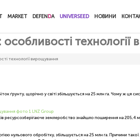
T
MARKET
DEFEN
D
A
UNIVERSEED
НОВИНИ
КОНТА
l: особливості технології
вості технології вирощування
ток ґрунту, щорічно у світі збільшується на 25 млн га. Чому ж ця с
ків ресурсозберігаюче землеробство знайшло поширення на 205,4 мл
ю нульового обробітку, збільшується на 25 млн га. Причини такої 