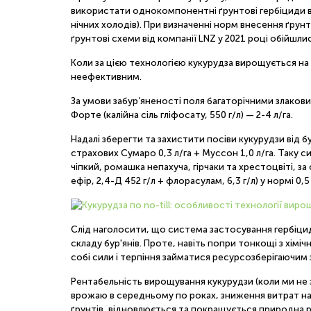
використати однокомпонентні ґрунтові гербіциди від
нічних холодів). При визначенні норм внесення ґрун
ґрунтові схеми від компанії LNZ у 2021 році обійшл
Коли за цією технологією кукурудза вирощується на п
неефективним.
За умови забур’яненості поля багаторічними злакови
Форте (калійна сіль гліфосату, 550 г/л) — 2-4 л/га.
Надалі зберегти та захистити посіви кукурудзи від
страхових Сумаро 0,3 л/га + Муссон 1,0 л/га. Таку 
чіпкий, ромашка непахуча, гірчаки та хрестоцвіті, 
ефір, 2,4-Д 452 г/л + флорасулам, 6,3 г/л) у нормі 0,5 
Слід наголосити, що система застосування гербіци
складу бур'янів. Проте, навіть попри тонкощі з хім
собі сили і терпіння займатися ресурсозберігаючим
Рентабельність вирощування кукурудзи (коли ми не з
врожаю в середньому по роках, зниження витрат на 
ґрунтів, відновлюється та покращується природна р