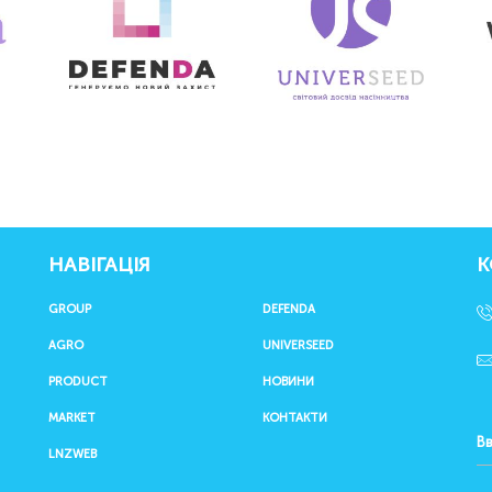
НАВІГАЦІЯ
К
GROUP
DEFENDA
AGRO
UNIVERSEED
PRODUCT
НОВИНИ
MARKET
КОНТАКТИ
LNZWEB