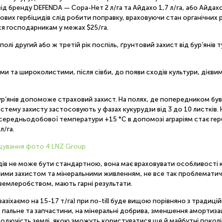
 бренду DEFENDA — Сора-Нет 2 л/га та Айдахо 1,7 л/га, або Айдахо 1
тових гербіцидів слід робити поправку, враховуючи стан органічни
ися господарникам у межах $25/га.
олі другий або ж третій рік поспіль, ґрунтовий захист від бур’янів 
ми та широколистими, після сівби, до появи сходів культури, дієвим
 бур’янів допоможе страховий захист. На полях, де попередником б
систему захисту застосовують у фазах кукурудзи від 3 до 10 листків
за середньодобової температури +15 °С в допомозі аграріям стає гер
л/га.
дів не може бути стандартною, вона має враховувати особливості 
ічними захистом та мінеральними живленням, не все так проблематич
 землеробством, мають гарні результати.
азіхаємо на 15-17 т/га) при no-till буде вищою порівняно з традиці
пальне та запчастини, на мінеральні добрива, зменшення амортизаці
одючість землі, якою зможуть користуватися ще й майбутні поколі