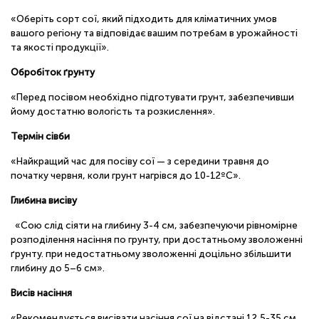
«Оберіть сорт сої, який підходить для кліматичних умов
вашого регіону та відповідає вашим потребам в урожайності
та якості продукції».
Обробіток ґрунту
«Перед посівом необхідно підготувати грунт, забезпечивши
йому достатню вологість та розкислення».
Термін сівби
«Найкращий час для посіву сої — з середини травня до
початку червня, коли грунт нагрівся до 10-12ºС».
Глибина висіву
«Сою слід сіяти на глибину 3-4 см, забезпечуючи рівномірне
розподілення насіння по грунту, при достатньому зволоженні
ґрунту. при недостатньому зволоженні доцільно збільшити
глибину до 5–6 см».
Висів насіння
«Рекомендується висівати насіння сої на відстані 12,5-35 см