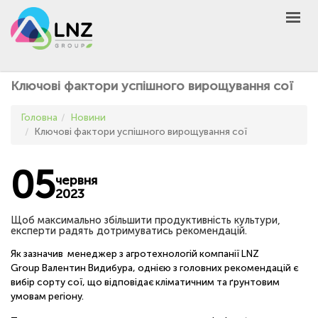
LNZ Group
UA
EN
PL
GROUP
Ключові фактори успішного вирощування сої
AGRO
Головна
Новини
PRODUCT
Ключові фактори успішного вирощування сої
MARKET
05
DEFEN
D
A
червня
2023
UNIVERSEED
НОВИНИ
Щоб максимально збільшити продуктивність культури,
експерти радять дотримуватись рекомендацій.
КОНТАКТИ
Як зазначив менеджер з агротехнологій компанії LNZ
ІНШЕ
Group Валентин Видибура, однією з головних рекомендацій є
вибір сорту сої, що відповідає кліматичним та ґрунтовим
UA
EN
PL
умовам регіону.
КУПИТИ