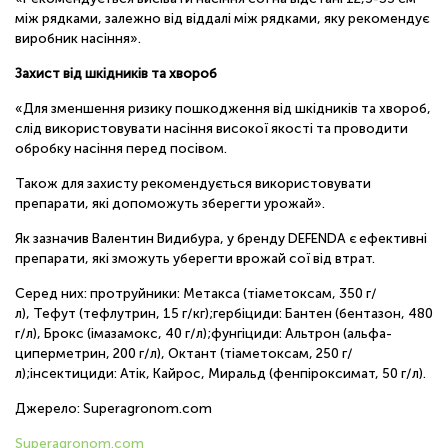
між рядками, залежно від віддалі між рядками, яку рекомендує
виробник насіння».
Захист від шкідників та хвороб
«Для зменшення ризику пошкодження від шкідників та хвороб,
слід використовувати насіння високої якості та проводити
обробку насіння перед посівом.
Також для захисту рекомендується використовувати
препарати, які допоможуть зберегти урожай».
Як зазначив Валентин Видибура, у бренду DEFENDA є ефективні
препарати, які зможуть уберегти врожай сої від втрат.
Серед них: протруйники: Метакса (тіаметоксам, 350 г/
л), Тефут (тефлутрин, 15 г/кг);гербіциди: Бантен (бентазон, 480
г/л), Брокс (імазамокс, 40 г/л);фунгіциди: Альтрон (альфа-
циперметрин, 200 г/л), Октант (тіаметоксам, 250 г/
л);інсектициди: Атік, Кайрос, Миральд (фенпіроксимат, 50 г/л).
Джерело: Superagronom.com
Superagronom.com