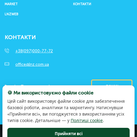
MARKET
КОНТАКТИ
LNZWEB
КОНТАКТИ
+38(097)000-77-72
office@lnz.com.ua
ПОШУК
🍪 Ми використовуємо файли cookie
Цей сайт використовує файли cookie для забезпечення
базової роботи, аналітики та маркетингу. Натиснувши
«Прийняти всі», ви погоджуєтеся з використанням усіх
типів cookie. Детальніше — у
Політиці cookie
.
Прийняти всі
© 2026 LNZ Group. Досвідом та працею. Заради