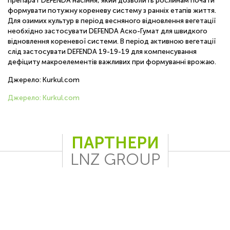
препарат DEFENDA насіння, який дозволить рослинам почати
формувати потужну кореневу систему з ранніх етапів життя.
Для озимих культур в період весняного відновлення вегетації
необхідно застосувати DEFENDA Аско-Гумат для швидкого
відновлення кореневої системи. В період активною вегетації
слід застосувати DEFENDA 19-19-19 для компенсування
дефіциту макроелементів важливих при формуванні врожаю.
Джерело: Kurkul.com
Джерело: Kurkul.com
ПАРТНЕРИ
LNZ GROUP