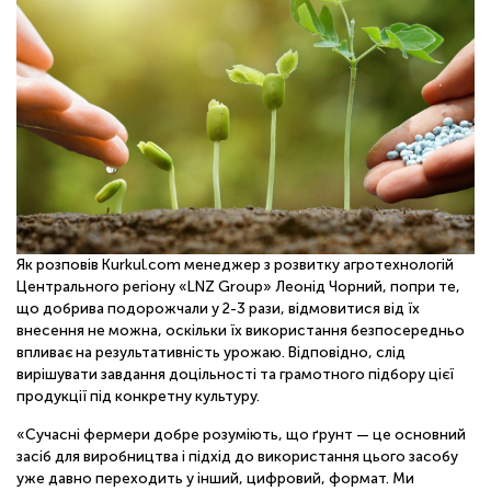
ОНЛАЙН
Як розповів Kurkul.com менеджер з розвитку агротехнологій
Центрального регіону «LNZ Group» Леонід Чорний, попри те,
що добрива подорожчали у 2-3 рази, відмовитися від їх
внесення не можна, оскільки їх використання безпосередньо
впливає на результативність урожаю. Відповідно, слід
вирішувати завдання доцільності та грамотного підбору цієї
продукції під конкретну культуру.
«Сучасні фермери добре розуміють, що ґрунт — це основний
засіб для виробництва і підхід до використання цього засобу
уже давно переходить у інший, цифровий, формат. Ми