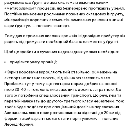
розуміємо що ґрунт це ціла система із власним живим
«метаболізмом» процесів, які безперервно протікають у землі.
Постійне винесення рослинами поживних складових із ґрунту,
мінералізація корисних елементів, вимивання речовин в нижні
шари ґрунту», — пояснив експерт.
Тому для отримання високих врожаїв і відповідно прибутку він
радить підтримувати необхідний баланс елементів у ґрунті.
Щоб це зробити в сучасних надскладних умовах необхідно:
приділити увагу органіці;
«Кури з коровами виробляють гній стабільно, обмежень на
експорт не встановлюють, від цін на газ залежить мало.
Проблема тут у тому, що гектарна норма добрив на основі
гною 20-40 т, тож логістика виходить досить затратною. До
того ж потрібний спеціалізований транспорт. До речі, гній та
перегній належать до другого-третього класу небезпеки, тож
треба буде подбати про спеціальний дозвіл на перевезення.
Але загалом, якщо поле розташоване на відстані до 20 км від
ферми, такий варіант може стати порятунком», — пояснив
Леонід Чорний.