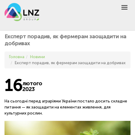
LNZ Group
UA
EN
PL
GROUP
Експерт порадив, як фермерам заощадити на
AGRO
добривах
PRODUCT
Головна
Новини
MARKET
Експерт порадив, як фермерам заощадити на добривах
DEFEN
D
A
16
UNIVERSEED
лютого
2023
НОВИНИ
На сьогодні перед аграріями України постало досить складне
КОНТАКТИ
питання — як заощадити на елементах живлення, для
культурних рослин.
ІНШЕ
UA
EN
PL
КУПИТИ