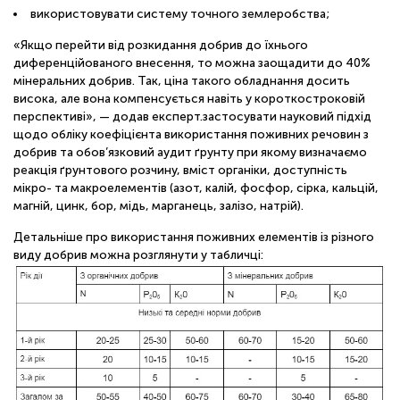
використовувати систему точного землеробства;
«Якщо перейти від розкидання добрив до їхнього
диференційованого внесення, то можна заощадити до 40%
мінеральних добрив. Так, ціна такого обладнання досить
висока, але вона компенсується навіть у короткостроковій
перспективі», — додав експерт.застосувати науковий підхід
щодо обліку коефіцієнта використання поживних речовин з
добрив та обов’язковий аудит ґрунту при якому визначаємо
реакція ґрунтового розчину, вміст органіки, доступність
мікро- та макроелементів (азот, калій, фосфор, сірка, кальцій,
магній, цинк, бор, мідь, марганець, залізо, натрій).
Детальніше про використання поживних елементів із різного
виду добрив можна розглянути у табличці: