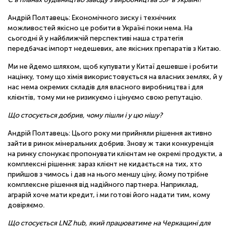
Андрій Полтавець: Економічного зиску і технічних
можливостей якісно це робити в Україні поки нема. На
сьогодні й у найближчій перспективі наша стратегія
передбачає імпорт недешевих, але якісних препаратів з Китаю.
Ми не йдемо шляхом, щоб купувати у Китаї дешевше і робити
націнку, тому що хімія використовується на власних землях, й у
нас нема окремих складів для власного виробництва і для
клієнтів, тому ми не ризикуємо і цінуємо свою репутацію.
Що стосується добрив, чому пішли і у цю нішу?
Андрій Полтавець: Цього року ми прийняли рішення активно
зайти в ринок мінеральних добрив. Знову ж таки конкуренція
на ринку спонукає пропонувати клієнтам не окремі продукти, а
комплексні рішення: зараз клієнт не кидається на тих, хто
прийшов з чимось і дав на нього меншу ціну, йому потрібне
комплексне рішення від надійного партнера. Наприклад,
аграрій хоче мати кредит, і ми готові його надати тим, кому
довіряємо.
Що стосується LNZ hub, який працюватиме на Черкащині для