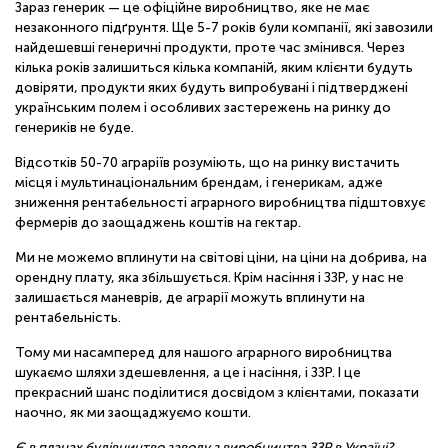
Зараз генерик — це офіційне виробництво, яке не має
незаконного підґрунтя. Ще 5-7 років були компанії, які завозили
найдешевші генеричні продукти, проте час змінився. Через
кілька років залишиться кілька компаній, яким клієнти будуть
довіряти, продукти яких будуть випробувані і підтверджені
українським полем і особливих застережень на ринку до
генериків не буде.
Відсотків 50-70 аграріїв розуміють, що на ринку вистачить
місця і мультинаціональним брендам, і генерикам, адже
зниження рентабельності аграрного виробництва підштовхує
фермерів до заощаджень коштів на гектар.
Ми не можемо вплинути на світові ціни, на ціни на добрива, на
орендну плату, яка збільшується. Крім насіння і ЗЗР, у нас не
залишається маневрів, де аграрії можуть вплинути на
рентабельність.
Тому ми насамперед для нашого аграрного виробництва
шукаємо шляхи здешевлення, а це і насіння, і ЗЗР. І це
прекрасний шанс поділитися досвідом з клієнтами, показати
наочно, як ми заощаджуємо кошти.
Є в планах будівництво заводу з виробництва ЗЗР в Україні?