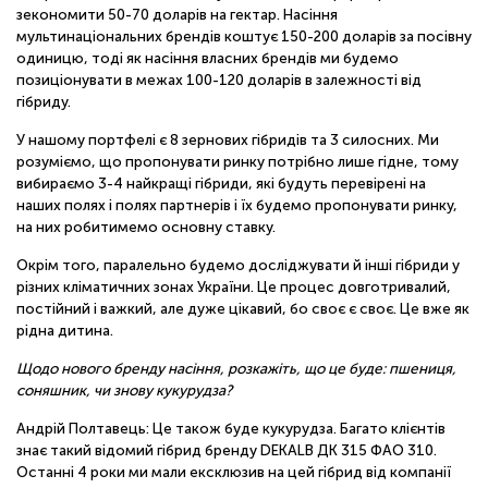
зекономити 50-70 доларів на гектар. Насіння
мультинаціональних брендів коштує 150-200 доларів за посівну
одиницю, тоді як насіння власних брендів ми будемо
позиціонувати в межах 100-120 доларів в залежності від
гібриду.
У нашому портфелі є 8 зернових гібридів та 3 силосних. Ми
розуміємо, що пропонувати ринку потрібно лише гідне, тому
вибираємо 3-4 найкращі гібриди, які будуть перевірені на
наших полях і полях партнерів і їх будемо пропонувати ринку,
на них робитимемо основну ставку.
Окрім того, паралельно будемо досліджувати й інші гібриди у
різних кліматичних зонах України. Це процес довготривалий,
постійний і важкий, але дуже цікавий, бо своє є своє. Це вже як
рідна дитина.
Щодо нового бренду насіння, розкажіть, що це буде: пшениця,
соняшник, чи знову кукурудза?
Андрій Полтавець: Це також буде кукурудза. Багато клієнтів
знає такий відомий гібрид бренду DEKALB ДК 315 ФАО 310.
Останні 4 роки ми мали ексклюзив на цей гібрид від компанії