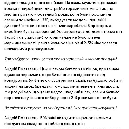
відкриттям, до цього все йшло. На жаль, мультинаціональні
компанії-виробники, дистриб’юторами яких ми є, так і не
змогли протягом останніх 5 років, коли були профіцитні
сезони по насінню і ЗЗР, вибудувати модель, при якій і
дистриб’ютори, і постачальники заробляли б прозоро, а
виробник був задоволений. Усе зводилося до демпінгових цін.
Заробітків у дистриб’юторів майже не було: рівень
маржинальності і рентабельності на рівні 2-3% нівелювався
невчасними розрахунками.
Тобто будете нарощувати обсяги продажів власних брендів?
Андрій Полтавець: Цим шляхом багато хто пішов, проте нам
вдалося першими це зробити і значно відірватися від
конкурентів. Як би не склався ринок надалі, ми будемо робити
акцент на своїх брендах, тому що ми впевнені в їхній якості.
Ми розуміємо, що це не надто швидкий шлях, але ми бачимо
перспективу і іншого вибору через 2-3 роки може і не бути.
Як клієнти реагують на нові бренди? Складно переконувати?
Андрій Полтавець: В Україні виходити на ринок з новими
продуктом складно, особливо якщо це не