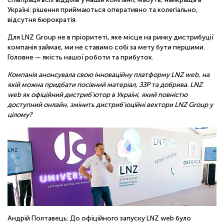
Україні: рішення приймаються оперативно та колегіально,
відсутня бюрократія.
Для LNZ Group не в пріоритеті, яке місце на ринку дистрибуції
компанія займає, ми не ставимо собі за мету бути першими.
Головне — якість нашої роботи та прибуток.
Компанія анонсувала свою інноваційну платформу LNZ web, на
якій можна придбати посівний матеріал, ЗЗР та добрива. LNZ
web як офіційний дистриб'ютор в Україні, який повністю
доступний онлайн, змінить дистриб'юційні вектори LNZ Group у
цілому?
Андрій Полтавець: До офіційного запуску LNZ web було