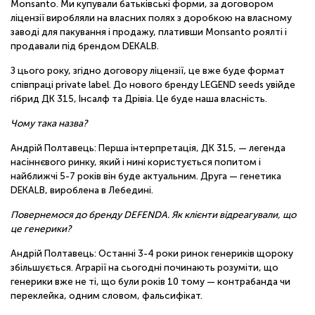
Monsanto. Ми купували батьківські форми, за договором
ліцензії виробляли на власних полях з доробкою на власному
заводі для пакування і продажу, плативши Monsanto роялті і
продавали під брендом DEKALB.
З цього року, згідно договору ліцензії, це вже буде формат
співпраці private label. До нового бренду LEGEND seeds увійде
гібрид ДК 315, Інсалф та Дрівіа. Це буде наша власність.
Чому така назва?
Андрій Полтавець: Перша інтерпретація, ДК 315, — легенда
насіннєвого ринку, який і нині користується попитом і
найближчі 5-7 років він буде актуальним. Друга — генетика
DEKALB, вироблена в Лебедині.
Повернемося до бренду DEFENDA. Як клієнти відреагували, що
це генерики?
Андрій Полтавець: Останні 3-4 роки ринок генериків щороку
збільшується. Аграрії на сьогодні починають розуміти, що
генерики вже не ті, що були років 10 тому — контрабанда чи
переклейка, одним словом, фальсифікат.