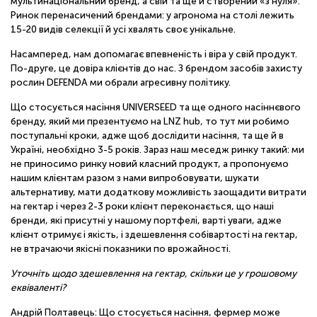
мультинаціональний бренд, а свій та ще й створений «з нуля».
Ринок перенасичений брендами: у агронома на столі лежить
15-20 видів селекції й усі хвалять своє унікальне.
Насамперед, нам допомагає впевненість і віра у свій продукт.
По-друге, це довіра клієнтів до нас. З брендом засобів захисту
рослин DEFENDA ми обрали агресивну політику.
Що стосується насіння UNIVERSEED та ще одного насіннєвого
бренду, який ми презентуємо на LNZ hub, то тут ми робимо
поступальні кроки, адже щоб дослідити насіння, та ще й в
Україні, необхідно 3-5 років. Зараз наш меседж ринку такий: ми
не приносимо ринку новий класний продукт, а пропонуємо
нашим клієнтам разом з нами випробовувати, шукати
альтернативу, мати додаткову можливість заощадити витрати
на гектар і через 2-3 роки клієнт переконається, що наші
бренди, які присутні у нашому портфелі, варті уваги, адже
клієнт отримує і якість, і здешевлення собівартості на гектар,
не втрачаючи якісні показники по врожайності.
Уточніть щодо здешевлення на гектар, скільки це у грошовому
еквіваленті?
Андрій Полтавець: Що стосується насіння, фермер може