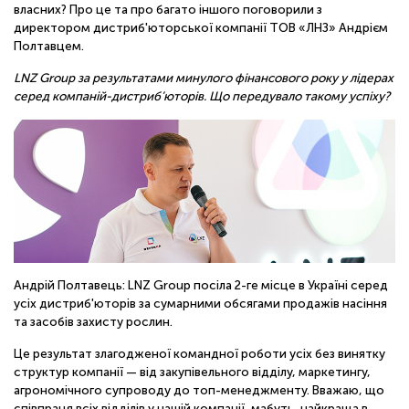
ОНЛАЙН
власних? Про це та про багато іншого поговорили з
директором дистриб'юторської компанії ТОВ «ЛНЗ» Андрієм
Полтавцем.
LNZ Group за результатами минулого фінансового року у лідерах
серед компаній-дистриб’юторів. Що передувало такому успіху?
Андрій Полтавець: LNZ Group посіла 2-ге місце в Україні серед
усіх дистриб'юторів за сумарними обсягами продажів насіння
та засобів захисту рослин.
Це результат злагодженої командної роботи усіх без винятку
структур компанії — від закупівельного відділу, маркетингу,
агрономічного супроводу до топ-менеджменту. Вважаю, що
співпраця всіх відділів у нашій компанії, мабуть, найкраща в