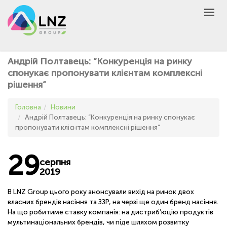
LNZ Group
UA
EN
PL
GROUP
Андрій Полтавець: “Конкуренція на ринку
AGRO
спонукає пропонувати клієнтам комплексні
рішення”
PRODUCT
MARKET
Головна
Новини
Андрій Полтавець: “Конкуренція на ринку спонукає
DEFEN
D
A
пропонувати клієнтам комплексні рішення”
UNIVERSEED
29
НОВИНИ
серпня
2019
КОНТАКТИ
ІНШЕ
В LNZ Group цього року анонсували вихід на ринок двох
власних брендів насіння та ЗЗР, на черзі ще один бренд насіння.
UA
EN
PL
На що робитиме ставку компанія: на дистриб’юцію продуктів
мультинаціональних брендів, чи піде шляхом розвитку
КУПИТИ