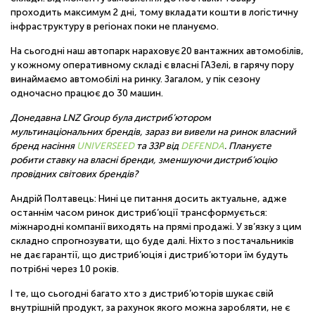
проходить максимум 2 дні, тому вкладати кошти в логістичну
інфраструктуру в регіонах поки не плануємо.
На сьогодні наш автопарк нараховує 20 вантажних автомобілів,
у кожному оперативному складі є власні ГАЗелі, в гарячу пору
винаймаємо автомобілі на ринку. Загалом, у пік сезону
одночасно працює до 30 машин.
Донедавна LNZ Group була дистриб’ютором
мультинаціональних брендів, зараз ви вивели на ринок власний
бренд насіння
UNIVERSEED
та ЗЗР від
DEFENDA
. Плануєте
робити ставку на власні бренди, зменшуючи дистриб’юцію
провідних світових брендів?
Андрій Полтавець: Нині це питання досить актуальне, адже
останнім часом ринок дистриб’юції трансформується:
міжнародні компанії виходять на прямі продажі. У зв’язку з цим
складно спрогнозувати, що буде далі. Ніхто з постачальників
не дає гарантії, що дистриб’юція і дистриб’ютори їм будуть
потрібні через 10 років.
І те, що сьогодні багато хто з дистриб’юторів шукає свій
внутрішній продукт, за рахунок якого можна заробляти, не є