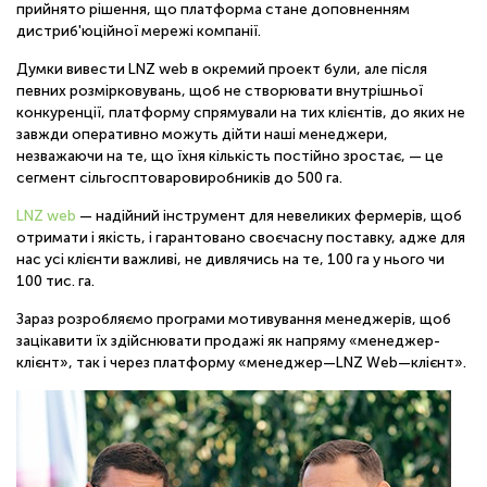
прийнято рішення, що платформа стане доповненням
дистриб'юційної мережі компанії.
Думки вивести LNZ web в окремий проект були, але після
певних розмірковувань, щоб не створювати внутрішньої
конкуренції, платформу спрямували на тих клієнтів, до яких не
завжди оперативно можуть дійти наші менеджери,
незважаючи на те, що їхня кількість постійно зростає, — це
сегмент сільгосптоваровиробників до 500 га.
LNZ web
— надійний інструмент для невеликих фермерів, щоб
отримати і якість, і гарантовано своєчасну поставку, адже для
нас усі клієнти важливі, не дивлячись на те, 100 га у нього чи
100 тис. га.
Зараз розробляємо програми мотивування менеджерів, щоб
зацікавити їх здійснювати продажі як напряму «менеджер-
клієнт», так і через платформу «менеджер—LNZ Web—клієнт».