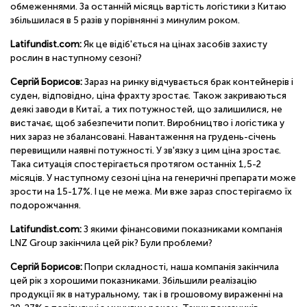
обмеженнями. За останній місяць вартість логістики з Китаю
збільшилася в 5 разів у порівнянні з минулим роком.
Latifundist.com:
Як це відіб'ється на цінах засобів захисту
рослин в наступному сезоні?
Сергій Борисов:
Зараз на ринку відчувається брак контейнерів і
суден, відповідно, ціна фрахту зростає. Також закриваються
деякі заводи в Китаї, а тих потужностей, що залишилися, не
вистачає, щоб забезпечити попит. Виробництво і логістика у
них зараз не збалансовані. Навантаження на грудень-січень
перевищили наявні потужності. У зв'язку з цим ціна зростає.
Така ситуація спостерігається протягом останніх 1,5-2
місяців. У наступному сезоні ціна на генеричні препарати може
зрости на 15-17%. І це не межа. Ми вже зараз спостерігаємо їх
подорожчання.
Latifundist.com:
З якими фінансовими показниками компанія
LNZ Group закінчила цей рік? Були проблеми?
Сергій Борисов:
Попри складності, наша компанія закінчила
цей рік з хорошими показниками. Збільшили реалізацію
продукції як в натуральному, так і в грошовому вираженні на