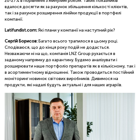
20-27% в порівнянні з минулим роком. Таких показників
вдалося досягти як за рахунок збільшення кількості клієнтів,
так і за рахунок розширення лінійки продукції в портфелі
компанії.
Latifundist.com:
Які плани у компанії на наступний рік?
Сергій Борисов:
Багато всього трапилося в цьому році.
Сподіваюся, що до кінця року подій не додасться.
Незважаючи ні на що, компанія LNZ Group рухається в
заданому напрямку до карантину. Будемо аналізувати і
розширювати наше портфоліо препаратів як в кількісному, так і
в асортиментному відношенні. Також проводиться постійний
моніторинг новинок світових виробників. Дивимося на
продукти, які надалі будуть актуальні і для наших аграріїв.