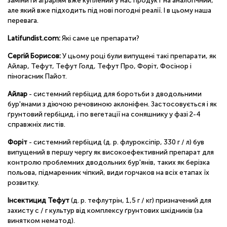
замінити аграріям вже куплений у нас продукт на аналогічний,
але який вже підходить під нові погодні реалії. І в цьому наша
перевага.
Latifundist.com:
Які саме це препарати?
Сергій Борисов:
У цьому році були випущені такі препарати, як
Айлар, Тефут, Тефут Голд, Тефут Про, Форіт, Фосінор і
піногасник Пайот.
Айлар
- системний гербіцид для боротьби з дводольними
бур'янами з діючою речовиною аклоніфен. Застосовується і як
ґрунтовий гербіцид, і по вегетації на соняшнику у фазі 2-4
справжніх листів.
Форіт
- системний гербіцид (д. р. флуроксіпір, 330 г / л) був
випущений в першу чергу як високоефективний препарат для
контролю проблемних дводольних бур'янів, таких як берізка
польова, підмаренник чіпкий, види горчаков на всіх етапах їх
розвитку.
Інсектицид Тефут
(д. р. тефлутрін, 1,5 г / кг) призначений для
захисту с / г культур від комплексу ґрунтових шкідників (за
винятком нематод).