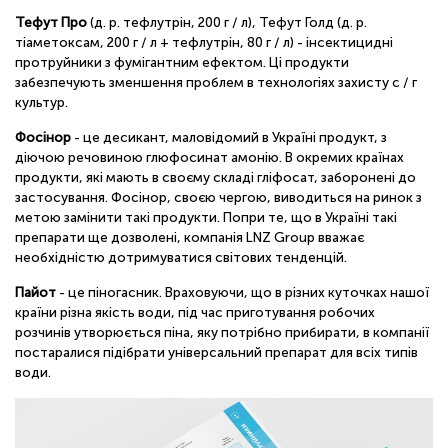
Тефут Про
(д. р. тефлутрін, 200 г / л), Тефут Голд (д. р.
тіаметоксам, 200 г / л + тефлутрін, 80 г / л) - інсектицидні
протруйники з фумігантним ефектом. Ці продукти
забезпечують зменшення проблем в технологіях захисту с / г
культур.
Фосінор
- це десикант, маловідомий в Україні продукт, з
діючою речовиною глюфосинат амонію. В окремих країнах
продукти, які мають в своєму складі гліфосат, заборонені до
застосування. Фосінор,
своєю чергою
, виводиться на ринок з
метою замінити такі продукти. Попри те, що в Україні такі
препарати ще дозволені, компанія LNZ Group вважає
необхідністю дотримуватися світових тенденцій.
Пайот
- це піногасник. Враховуючи, що в різних куточках нашої
країни різна якість води, під час приготування робочих
розчинів утворюється піна, яку потрібно прибирати, в компанії
постаралися підібрати універсальний препарат для всіх типів
води.