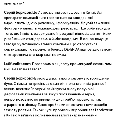
препарати?
Сергій Борисов:
Це 7 заводів, які розташовані в Китаї. Всі
препарати компанії виготовляються на заводах, які
виробляють і діючу речовину, і формуляцію. Другий важливий
фактор - наявність міжнародної реєстрації. Це робиться для
того, щоб якість одержуваної продукції відповідала не тільки
українським стандартам, а й міжнародним. В основному це
заводи мультинаціональних компаній. Що стосується
сертифікації, то продукти бренду DEFENDA відповідають всім
міжнародним стандартам і нормам.
Latifundist.com:
Поговоримо в цілому про минулий сезон, чим
він Вам запам'ятався?
Сергій Борисов:
На мою думку, такого сезону в історії ще не
було. Стільки потрясінь за один рік, починаючи від ранньої
весни, весняної посухи і закінчуючи знову посухою і
дефолтами компаній в зв'язку з постачаннями зерна,
непрогнозованістю ринків, як дистриб'юторського, так і
аграрного в цілому. Плюс проблеми з постачаннями засобів
захисту рослин. Також були проблеми виробництва і логістики
з Китаю у зв'язку з коливаннями валют і карантинними