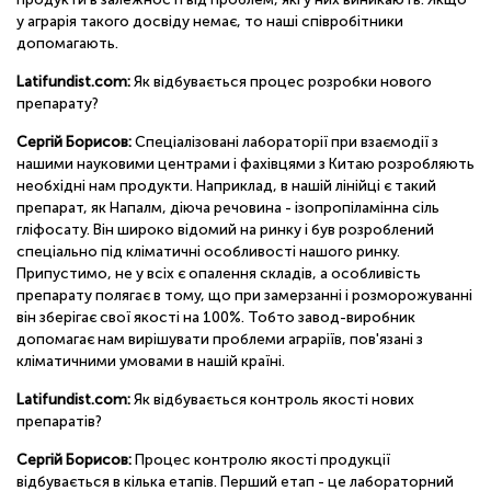
у аграрія такого досвіду немає, то наші співробітники
допомагають.
Latifundist.com:
Як відбувається процес розробки нового
препарату?
Сергій Борисов:
Спеціалізовані лабораторії при взаємодії з
нашими науковими центрами і фахівцями з Китаю розробляють
необхідні нам продукти. Наприклад, в нашій лінійці є такий
препарат, як Напалм, діюча речовина - ізопропіламінна сіль
гліфосату. Він широко відомий на ринку і був розроблений
спеціально під кліматичні особливості нашого ринку.
Припустимо, не у всіх є опалення складів, а особливість
препарату полягає в тому, що при замерзанні і розморожуванні
він зберігає свої якості на 100%. Тобто завод-виробник
допомагає нам вирішувати проблеми аграріїв, пов'язані з
кліматичними умовами в нашій країні.
Latifundist.com:
Як відбувається контроль якості нових
препаратів?
Сергій Борисов:
Процес контролю якості продукції
відбувається в кілька етапів. Перший етап - це лабораторний