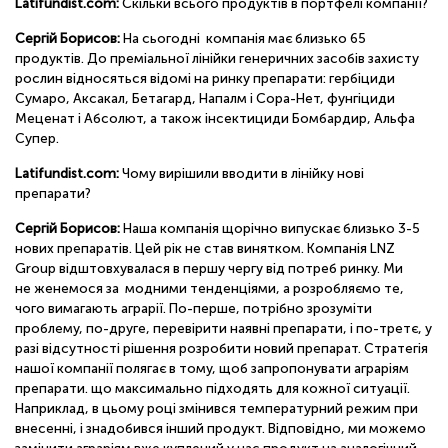
Latifundist.com:
Скільки всього продуктів в портфелі компанії?
Сергій Борисов:
На сьогодні компанія має близько 65
продуктів. До преміальної лінійки генеричних засобів захисту
рослин відносяться відомі на ринку препарати: гербіциди
Сумаро, Аксакал, Бетагард, Напалм і Сора-Нет, фунгіциди
Меценат і Абсолют, а також інсектициди Бомбардир, Альфа
Супер.
Latifundist.com:
Чому вирішили вводити в лінійку нові
препарати?
Сергій Борисов:
Наша компанія щорічно випускає близько 3-5
нових препаратів. Цей рік не став винятком. Компанія LNZ
Group відштовхувалася в першу чергу від потреб ринку. Ми
не женемося за модними тенденціями, а розробляємо те,
чого вимагають аграрії. По-перше, потрібно зрозуміти
проблему, по-друге, перевірити наявні препарати, і по-третє, у
разі відсутності рішення розробити новий препарат. Стратегія
нашої компанії полягає в тому, щоб запропонувати аграріям
препарати. що максимально підходять для кожної ситуації.
Наприклад, в цьому році змінився температурний режим при
внесенні, і знадобився інший продукт. Відповідно, ми можемо