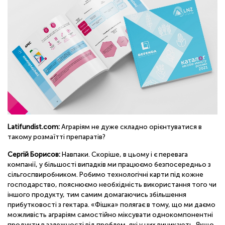
Latifundist.com:
Аграріям не дуже складно орієнтуватися в
такому розмаїтті препаратів?
Сергій Борисов:
Навпаки. Скоріше, в цьому і є перевага
компанії, у більшості випадків ми працюємо безпосередньо з
сільгоспвиробником. Робимо технологічні карти під кожне
господарство, пояснюємо необхідність використання того чи
іншого продукту, тим самим домагаючись збільшення
прибутковості з гектара. «Фішка» полягає в тому, що ми даємо
можливість аграріям самостійно міксувати однокомпонентні
продукти в залежності від проблем, які у них виникають. Якщо