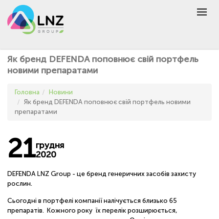
LNZ Group
UA
EN
PL
GROUP
Як бренд DEFENDA поповнює свій портфель
AGRO
новими препаратами
PRODUCT
Головна
Новини
MARKET
Як бренд DEFENDA поповнює свій портфель новими
препаратами
DEFEN
D
A
UNIVERSEED
21
грудня
НОВИНИ
2020
КОНТАКТИ
DEFENDA LNZ Group - це бренд генеричних засобів захисту
рослин.
ІНШЕ
Сьогодні в портфелі компанії налічується близько 65
UA
EN
PL
препаратів. Кожного року їх перелік розширюється,
КУПИТИ