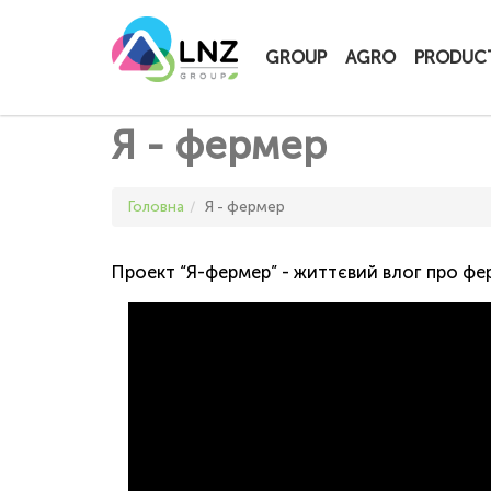
LNZ Group
GROUP
AGRO
PRODUC
Я - фермер
Головна
Я - фермер
Проект “Я-фермер” - життєвий влог про фер