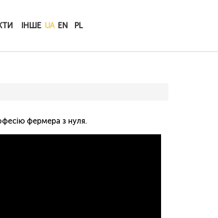
КУПИТИ
КТИ
ІНШЕ
UA
EN
PL
ОНЛАЙН
офесію фермера з нуля.