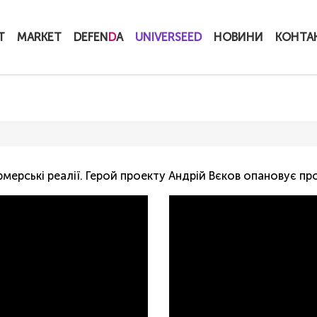
T
MARKET
DEFEN
D
A
UNIVERSEED
НОВИНИ
КОНТА
мерські реалії. Герой проекту Андрій Вєков опановує пр