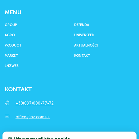
MENU
GROUP
DEFENDA
AGRO
UNIVERSEED
PRODUCT
AKTUALNOŚCI
MARKET
KONTAKT
LNZWEB
KONTAKT
+38(097)000-77-72
office@lnz.com.ua