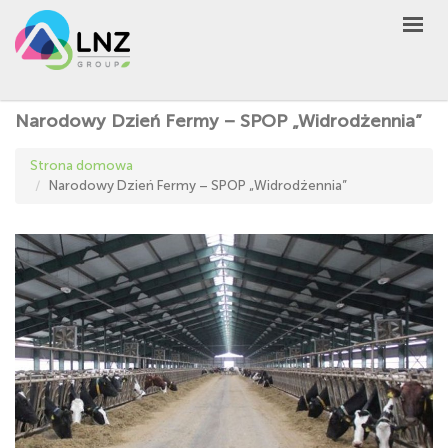
LNZ Group
PL
UA
EN
GROUP
Narodowy Dzień Fermy – SPOP „Widrodżennia”
AGRO
Strona domowa
PRODUCT
Narodowy Dzień Fermy – SPOP „Widrodżennia”
MARKET
DEFEN
D
A
UNIVERSEED
AKTUALNOŚCI
KONTAKT
INNE
UA
EN
PL
KUP